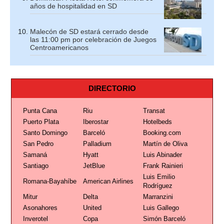
años de hospitalidad en SD
Malecón de SD estará cerrado desde
las 11:00 pm por celebración de Juegos
Centroamericanos
DIRECTORIO
Punta Cana
Riu
Transat
Puerto Plata
Iberostar
Hotelbeds
Santo Domingo
Barceló
Booking.com
San Pedro
Palladium
Martín de Oliva
Samaná
Hyatt
Luis Abinader
Santiago
JetBlue
Frank Rainieri
Luis Emilio
Romana-Bayahíbe
American Airlines
Rodríguez
Mitur
Delta
Marranzini
Asonahores
United
Luis Gallego
Inverotel
Copa
Simón Barceló