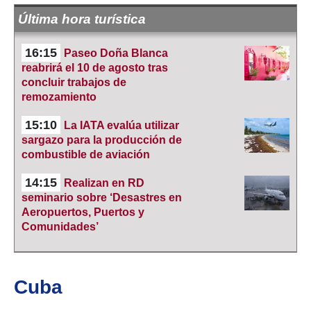
Última hora turística
16:15
Paseo Doña Blanca
reabrirá el 10 de agosto tras
concluir trabajos de
remozamiento
15:10
La IATA evalúa utilizar
sargazo para la producción de
combustible de aviación
14:15
Realizan en RD
seminario sobre ‘Desastres en
Aeropuertos, Puertos y
Comunidades’
Cuba