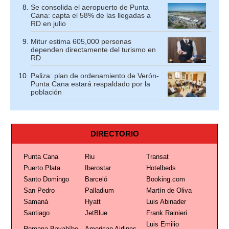
Se consolida el aeropuerto de Punta
Cana: capta el 58% de las llegadas a
RD en julio
Mitur estima 605,000 personas
dependen directamente del turismo en
RD
Paliza: plan de ordenamiento de Verón-
Punta Cana estará respaldado por la
población
DIRECTORIO
Punta Cana
Riu
Transat
Puerto Plata
Iberostar
Hotelbeds
Santo Domingo
Barceló
Booking.com
San Pedro
Palladium
Martín de Oliva
Samaná
Hyatt
Luis Abinader
Santiago
JetBlue
Frank Rainieri
Luis Emilio
Romana-Bayahíbe
American Airlines