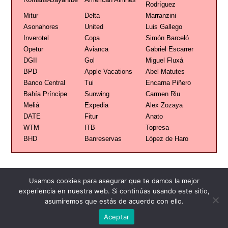
Rodríguez
Mitur
Delta
Marranzini
Asonahores
United
Luis Gallego
Inverotel
Copa
Simón Barceló
Opetur
Avianca
Gabriel Escarrer
DGII
Gol
Miguel Fluxá
BPD
Apple Vacations
Abel Matutes
Banco Central
Tui
Encarna Piñero
Bahía Príncipe
Sunwing
Carmen Riu
Meliá
Expedia
Alex Zozaya
DATE
Fitur
Anato
WTM
ITB
Topresa
BHD
Banreservas
López de Haro
Usamos cookies para asegurar que te damos la mejor
experiencia en nuestra web. Si continúas usando este sitio,
asumiremos que estás de acuerdo con ello.
Publicidad
Redacción
Contacto
Aceptar
Advertencia legal
Todos los derechos reservados
Grupo Preferente