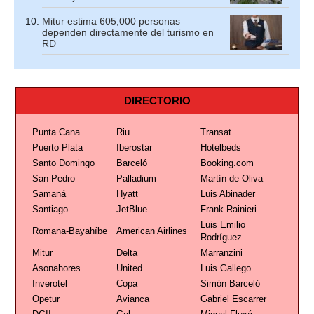
Mitur estima 605,000 personas
dependen directamente del turismo en
RD
DIRECTORIO
Punta Cana
Riu
Transat
Puerto Plata
Iberostar
Hotelbeds
Santo Domingo
Barceló
Booking.com
San Pedro
Palladium
Martín de Oliva
Samaná
Hyatt
Luis Abinader
Santiago
JetBlue
Frank Rainieri
Luis Emilio
Romana-Bayahíbe
American Airlines
Rodríguez
Mitur
Delta
Marranzini
Asonahores
United
Luis Gallego
Inverotel
Copa
Simón Barceló
Opetur
Avianca
Gabriel Escarrer