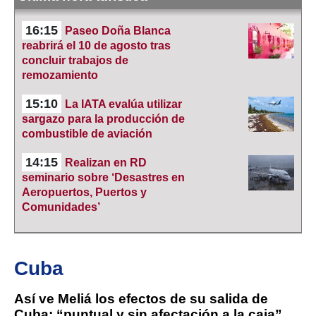
16:15
Paseo Doña Blanca
reabrirá el 10 de agosto tras
concluir trabajos de
remozamiento
15:10
La IATA evalúa utilizar
sargazo para la producción de
combustible de aviación
14:15
Realizan en RD
seminario sobre ‘Desastres en
Aeropuertos, Puertos y
Comunidades’
Cuba
Así ve Meliá los efectos de su salida de
Cuba: “puntual y sin afectación a la caja”