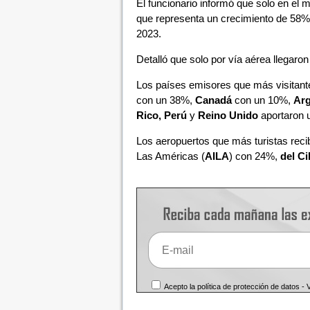
El funcionario informó que solo en el me
que representa un crecimiento de 58%
2023.
Detalló que solo por vía aérea llegaron
Los países emisores que más visitant
con un 38%,
Canadá
con un 10%,
Arg
Rico, Perú
y
Reino Unido
aportaron 
Los aeropuertos que más turistas reci
Las Américas (
AILA
) con 24%,
del C
Acepto la política de protección de datos -