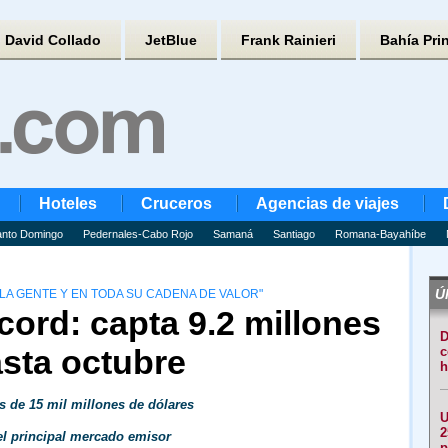
David Collado
JetBlue
Frank Rainieri
Bahía Pri
Hoteles
Cruceros
Agencias de viajes
nto Domingo
Pedernales-Cabo Rojo
Samaná
Santiago
Romana-Bayahíbe
Úl
LA GENTE Y EN TODA SU CADENA DE VALOR"
cord: capta 9.2 millones
D
asta octubre
c
h
 de 15 mil millones de dólares
U
2
l principal mercado emisor
p