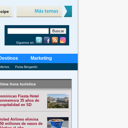
ncipe
Síguenos en:
Destinos
Marketing
Miches
Punta Bergantín
tima hora turística
ominican Fiesta Hotel
onmemora 35 años de
ospitalidad en SD
nited Airlines elimina
50 millones de vasos de
lástico al año