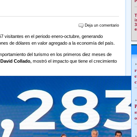
T
i
3
Deja un comentario
e
7 visitantes en el periodo enero-octubre, generando
nes de dólares en valor agregado a la economía del país.
omportamiento del turismo en los primeros diez meses de
,
David Collado,
mostró el impacto que tiene el crecimiento
r
e
c
P
s
o