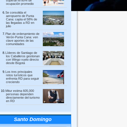
superan el 80% de
ocupación promedio
Se consolida el
aeropuerto de Punta
Cana: capta el 58% de
las llegadas a RD en
julio
Plan de ordenamiento de
Verón-Punta Cana: ven
clave aportes de las
comunidades
Líderes de Santiago de
los Caballeros gestionan
con Wingo vuelo directo
desde Bogotá
Los tres principales
retos turísticos que
enfrenta RD para seguir
creciendo
Mitur estima 605,000
personas dependen
directamente del turismo
en RD
Santo Domingo