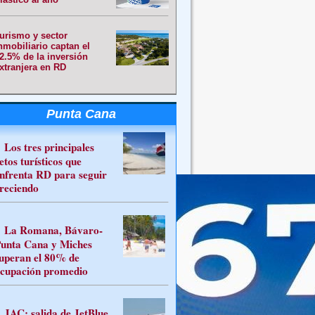
urismo y sector
nmobiliario captan el
2.5% de la inversión
xtranjera en RD
Punta Cana
Los tres principales
etos turísticos que
nfrenta RD para seguir
reciendo
La Romana, Bávaro-
unta Cana y Miches
uperan el 80% de
cupación promedio
JAC: salida de JetBlue