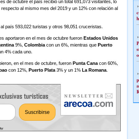
s de octubre el país recibió un total 691,073 visitantes, lo
 respecto al mismo mes del 2019 y un 12% con relación al
c
h
 al país 593,022 turistas y otros 98,051 cruceristas.
es aportaron en el mes de octubre fueron
Estados Unidos
P
entina
9%,
Colombia
con un 6%, mientras que
Puerto
s
un 4% cada uno.
o
bieron, en el mes de octubre, fueron
Punta Cana
con 60%,
ibao
con 12%,
Puerto Plata
3% y un 1%
La Romana
.
p
a
Ver