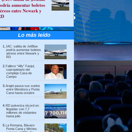
odría aumentar boletos
éreos entre Newark y
RD
Lo más leído
JAC: salida de JetBlue
podría aumentar boletos
aéreos entre Newark y
RD
Fallece “Alfy” Fanjul,
copropietario del
complejo Casa de
Campo
Arajet pausa sus vuelos
entre Mendoza y Punta
Cana hasta octubre
RD pulveriza récord en
llegadas con 7,7
millones de visitantes
hasta julio
La Romana, Bávaro-
Punta Cana y Miches