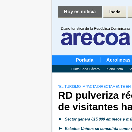
Hoy es noticia
Iberia
Portada
Aerolíneas
Punta Cana-Bávaro
Puerto Plata
Sa
"EL TURISMO IMPACTA DIRECTAMENTE EN 
RD pulveriza ré
de visitantes h
Sector genera 815,000 empleos y más
Estados Unidos se consolida como e