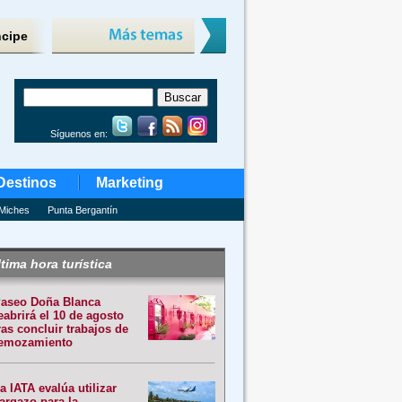
ncipe
Síguenos en:
Destinos
Marketing
Miches
Punta Bergantín
tima hora turística
aseo Doña Blanca
eabrirá el 10 de agosto
ras concluir trabajos de
emozamiento
a IATA evalúa utilizar
argazo para la