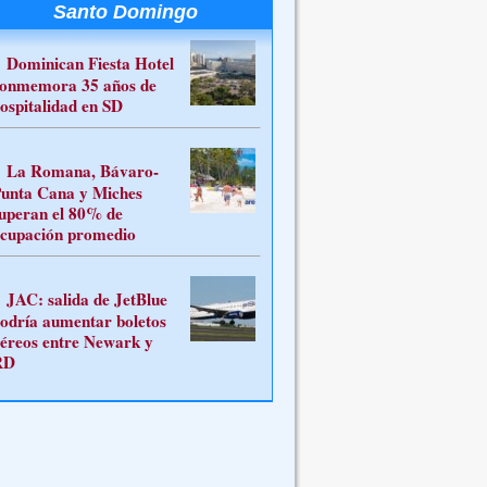
Santo Domingo
Dominican Fiesta Hotel
onmemora 35 años de
ospitalidad en SD
La Romana, Bávaro-
unta Cana y Miches
uperan el 80% de
cupación promedio
JAC: salida de JetBlue
odría aumentar boletos
éreos entre Newark y
RD