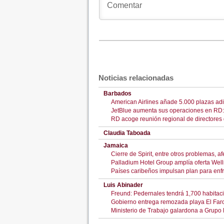
Noticias relacionadas
Barbados
American Airlines añade 5.000 plazas adi
JetBlue aumenta sus operaciones en RD: 
RD acoge reunión regional de directores d
Claudia Taboada
Jamaica
Cierre de Spirit, entre otros problemas, a
Palladium Hotel Group amplía oferta Wel
Países caribeños impulsan plan para enfr
Luis Abinader
Freund: Pedernales tendrá 1,700 habitaci
Gobierno entrega remozada playa El Far
Ministerio de Trabajo galardona a Grup