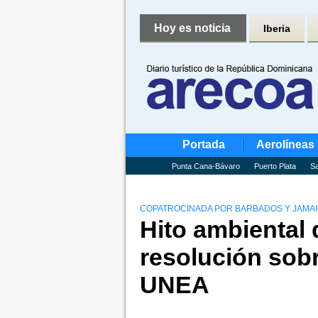
Hoy es noticia
Iberia
Portada
Aerolíneas
Punta Cana-Bávaro
Puerto Plata
Sa
COPATROCINADA POR BARBADOS Y JAMA
Hito ambiental 
resolución sobr
UNEA