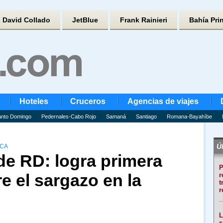
David Collado
JetBlue
Frank Rainieri
Bahía Pri
Hoteles
Cruceros
Agencias de viajes
nto Domingo
Pedernales-Cabo Rojo
Samaná
Santiago
Romana-Bayahíbe
Úl
ICA
de RD: logra primera
P
e el sargazo en la
r
t
r
L
s