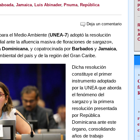
p
Taboada
,
Jamaica
,
Luis Abinader
,
Pnuma
,
República
c
Deja un comentario
R
s
ara el Medio Ambiente (
UNEA-7
) adoptó la resolución
A
C
al ante la afluencia masiva de floraciones de sargazo»,
a Dominicana
, y copatrocinada por
Barbados
y
Jamaica
,
biental del país y de la región del Gran Caribe.
Dicha resolución
constituye el primer
C
instrumento adoptado
f
por la UNEA que aborda
R
el fenómeno del
sargazo y la primera
resolución presentada
por República
r
Dominicana ante este
e
órgano, consolidando
c
años de trabajo