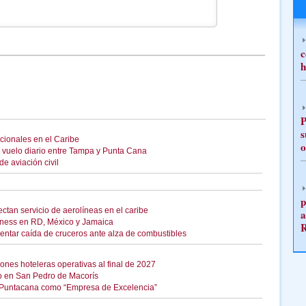
c
h
P
s
cionales en el Caribe
o
vuelo diario entre Tampa y Punta Cana
e aviación civil
p
fectan servicio de aerolíneas en el caribe
a
lness en RD, México y Jamaica
entar caída de cruceros ante alza de combustibles
ones hoteleras operativas al final de 2027
o en San Pedro de Macorís
o Puntacana como “Empresa de Excelencia”