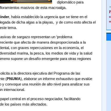
diplomático para
s afloramientos masivos de esta macroalga.
P
s
inder
, había establecido la urgencia que se tiene en el
o
llegada de dicha algas a la playas, y de como esto afecta el
este tema.
masivas de sargazo representan un ‘problema
reciente que afecta de manera desproporcionada a la
dental, con graves repercusiones en la economía, el
iodiversidad marina, la pesca, los medios de vida y la salud
nómeno supone un desafío emergente para otras regiones
licita a la directora ejecutiva del Programa de las
te (
PNUMA
), elaborar un informe exhaustivo que evalúe
zo y convoque una reunión de alto nivel para analizar sus
n internacional.
el central en el proceso negociador, facilitando
 de los países más afectados.