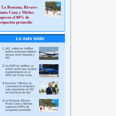
La Romana, Bávaro-
unta Cana y Miches
uperan el 80% de
cupación promedio
Lo más leído
JAC: salida de JetBlue
podría aumentar boletos
aéreos entre Newark y
RD
Un A320 de JetBlue, el
primer avión que recibirá
mantenimiento en el
MRO de Punta Cana
Escarrer: “Miches se
convertirá en el destino
más importante de RD
en el turismo de lujo”
La Romana, Bávaro-
Punta Cana y Miches
superan el 80% de
ocupación promedio