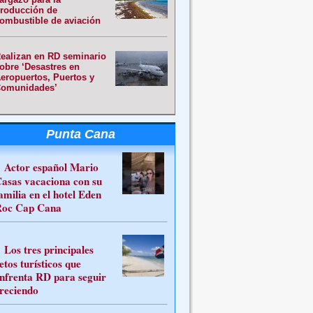
roducción de
ombustible de aviación
ealizan en RD seminario
obre ‘Desastres en
eropuertos, Puertos y
omunidades’
Punta Cana
Actor español Mario
asas vacaciona con su
amilia en el hotel Eden
oc Cap Cana
Los tres principales
etos turísticos que
nfrenta RD para seguir
reciendo