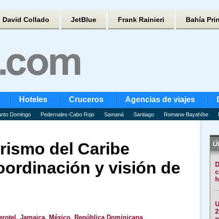
David Collado
JetBlue
Frank Rainieri
Bahía Pri
Hoteles
Cruceros
Agencias de viajes
nto Domingo
Pedernales-Cabo Rojo
Samaná
Santiago
Romana-Bayahíbe
urismo del Caribe
Úl
ordinación y visión de
D
c
h
U
2
erotel
,
Jamaica
,
México
,
República Dominicana
p