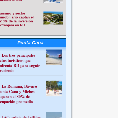
urismo y sector
nmobiliario captan el
2.5% de la inversión
xtranjera en RD
Punta Cana
Los tres principales
etos turísticos que
nfrenta RD para seguir
reciendo
La Romana, Bávaro-
unta Cana y Miches
uperan el 80% de
cupación promedio
JAC: salida de JetBlue