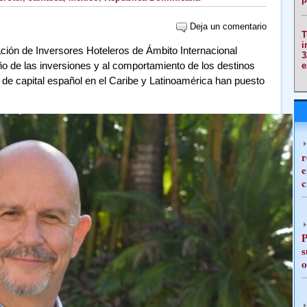
Deja un comentario
T
i
ación de Inversores Hoteleros de Ámbito Internacional
3
o de las inversiones y al comportamiento de los destinos
e
 de capital español en el Caribe y Latinoamérica han puesto
r
e
c
P
s
o