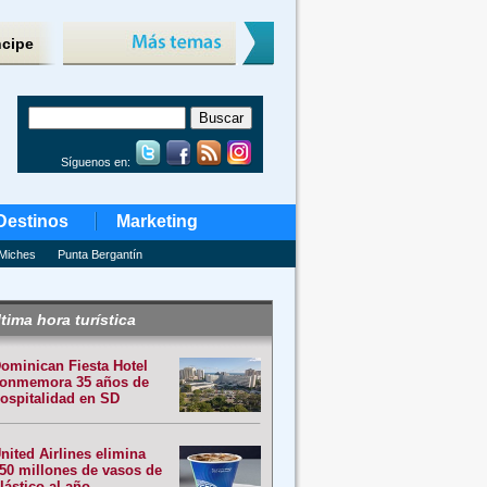
ncipe
Síguenos en:
Destinos
Marketing
Miches
Punta Bergantín
tima hora turística
ominican Fiesta Hotel
onmemora 35 años de
ospitalidad en SD
nited Airlines elimina
50 millones de vasos de
lástico al año