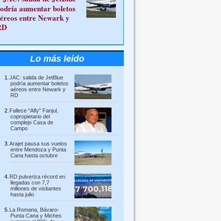
odría aumentar boletos
éreos entre Newark y
RD
Lo más leído
JAC: salida de JetBlue
podría aumentar boletos
aéreos entre Newark y
RD
Fallece “Alfy” Fanjul,
copropietario del
complejo Casa de
Campo
Arajet pausa sus vuelos
entre Mendoza y Punta
Cana hasta octubre
RD pulveriza récord en
llegadas con 7,7
millones de visitantes
hasta julio
La Romana, Bávaro-
Punta Cana y Miches