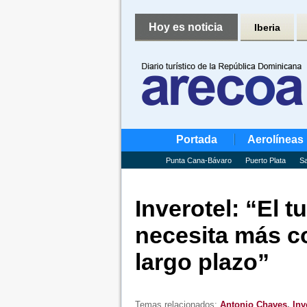
Hoy es noticia
Iberia
Portada
Aerolíneas
Punta Cana-Bávaro
Puerto Plata
Sa
Inverotel: “El t
necesita más co
largo plazo”
Temas relacionados:
Antonio Chaves
,
Inv