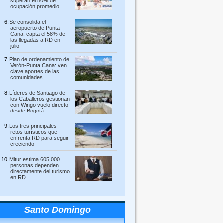
superan el 80% de
ocupación promedio
Se consolida el
aeropuerto de Punta
Cana: capta el 58% de
las llegadas a RD en
julio
Plan de ordenamiento de
Verón-Punta Cana: ven
clave aportes de las
comunidades
Líderes de Santiago de
los Caballeros gestionan
con Wingo vuelo directo
desde Bogotá
Los tres principales
retos turísticos que
enfrenta RD para seguir
creciendo
Mitur estima 605,000
personas dependen
directamente del turismo
en RD
Santo Domingo