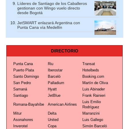
Líderes de Santiago de los Caballeros
gestionan con Wingo vuelo directo
desde Bogotá
JetSMART enlazará Argentina con
Punta Cana vía Medellín
DIRECTORIO
Punta Cana
Riu
Transat
Puerto Plata
Iberostar
Hotelbeds
Santo Domingo
Barceló
Booking.com
San Pedro
Palladium
Martín de Oliva
Samaná
Hyatt
Luis Abinader
Santiago
JetBlue
Frank Rainieri
Luis Emilio
Romana-Bayahíbe
American Airlines
Rodríguez
Mitur
Delta
Marranzini
Asonahores
United
Luis Gallego
Inverotel
Copa
Simón Barceló