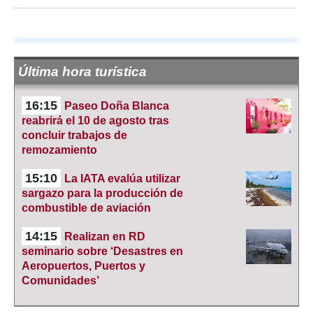
Última hora turística
16:15
Paseo Doña Blanca
reabrirá el 10 de agosto tras
concluir trabajos de
remozamiento
15:10
La IATA evalúa utilizar
sargazo para la producción de
combustible de aviación
14:15
Realizan en RD
seminario sobre ‘Desastres en
Aeropuertos, Puertos y
Comunidades’