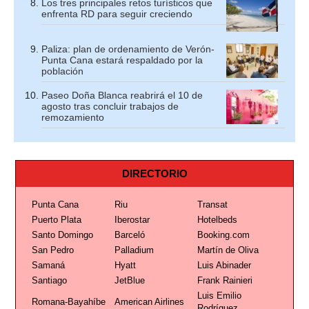
Los tres principales retos turísticos que
enfrenta RD para seguir creciendo
Paliza: plan de ordenamiento de Verón-
Punta Cana estará respaldado por la
población
Paseo Doña Blanca reabrirá el 10 de
agosto tras concluir trabajos de
remozamiento
DIRECTORIO
Punta Cana
Riu
Transat
Puerto Plata
Iberostar
Hotelbeds
Santo Domingo
Barceló
Booking.com
San Pedro
Palladium
Martín de Oliva
Samaná
Hyatt
Luis Abinader
Santiago
JetBlue
Frank Rainieri
Luis Emilio
Romana-Bayahíbe
American Airlines
Rodríguez