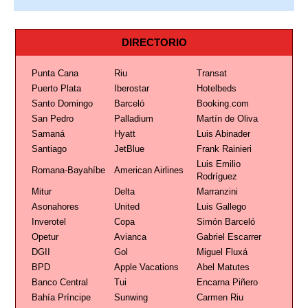
DIRECTORIO
Punta Cana
Riu
Transat
Puerto Plata
Iberostar
Hotelbeds
Santo Domingo
Barceló
Booking.com
San Pedro
Palladium
Martín de Oliva
Samaná
Hyatt
Luis Abinader
Santiago
JetBlue
Frank Rainieri
Luis Emilio
Romana-Bayahíbe
American Airlines
Rodríguez
Mitur
Delta
Marranzini
Asonahores
United
Luis Gallego
Inverotel
Copa
Simón Barceló
Opetur
Avianca
Gabriel Escarrer
DGII
Gol
Miguel Fluxá
BPD
Apple Vacations
Abel Matutes
Banco Central
Tui
Encarna Piñero
Bahía Príncipe
Sunwing
Carmen Riu