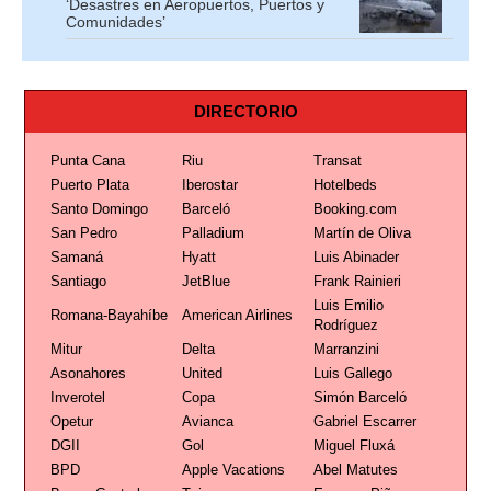
‘Desastres en Aeropuertos, Puertos y
Comunidades’
DIRECTORIO
Punta Cana
Riu
Transat
Puerto Plata
Iberostar
Hotelbeds
Santo Domingo
Barceló
Booking.com
San Pedro
Palladium
Martín de Oliva
Samaná
Hyatt
Luis Abinader
Santiago
JetBlue
Frank Rainieri
Luis Emilio
Romana-Bayahíbe
American Airlines
Rodríguez
Mitur
Delta
Marranzini
Asonahores
United
Luis Gallego
Inverotel
Copa
Simón Barceló
Opetur
Avianca
Gabriel Escarrer
DGII
Gol
Miguel Fluxá
BPD
Apple Vacations
Abel Matutes