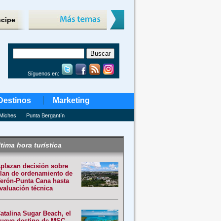
ncipe
Síguenos en:
Destinos
Marketing
Miches
Punta Bergantín
tima hora turística
plazan decisión sobre
lan de ordenamiento de
erón-Punta Cana hasta
valuación técnica
atalina Sugar Beach, el
uevo destino de MSC