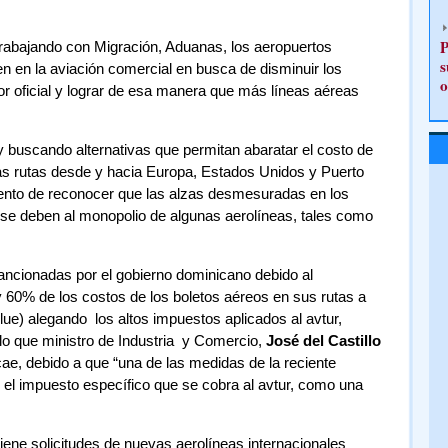
P
rabajando con Migración, Aduanas, los aeropuertos
s
n en la aviación comercial en busca de disminuir los
o
or oficial y lograr de esa manera que más líneas aéreas
y buscando alternativas que permitan abaratar el costo de
as rutas desde y hacia Europa, Estados Unidos y Puerto
mento de reconocer que las alzas desmesuradas en los
 se deben al monopolio de algunas aerolíneas, tales como
ancionadas por el gobierno dominicano debido al
0% de los costos de los boletos aéreos en sus rutas a
ue) alegando los altos impuestos aplicados al avtur,
a lo que ministro de Industria y Comercio,
José del Castillo
e, debido a que “una de las medidas de la reciente
ad el impuesto específico que se cobra al avtur, como una
tiene solicitudes de nuevas aerolíneas internacionales