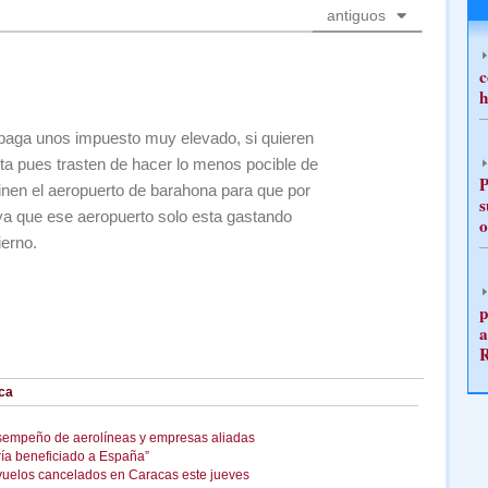
antiguos
c
h
 paga unos impuesto muy elevado, si quieren
ista pues trasten de hacer lo menos pocible de
P
cinen el aeropuerto de barahona para que por
s
 ya que ese aeropuerto solo esta gastando
o
ierno.
p
a
ca
sempeño de aerolíneas y empresas aliadas
ría beneficiado a España”
uelos cancelados en Caracas este jueves