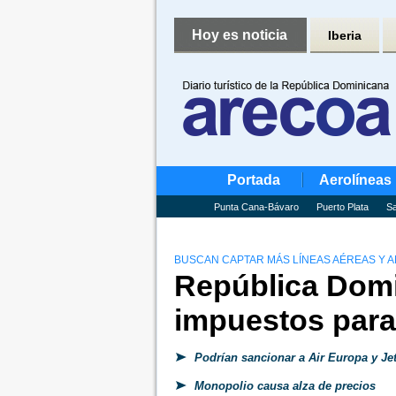
Hoy es noticia
Iberia
Portada
Aerolíneas
Punta Cana-Bávaro
Puerto Plata
Sa
BUSCAN CAPTAR MÁS LÍNEAS AÉREAS Y A
República Domi
impuestos para 
Podrían sancionar a Air Europa y Je
Monopolio causa alza de precios