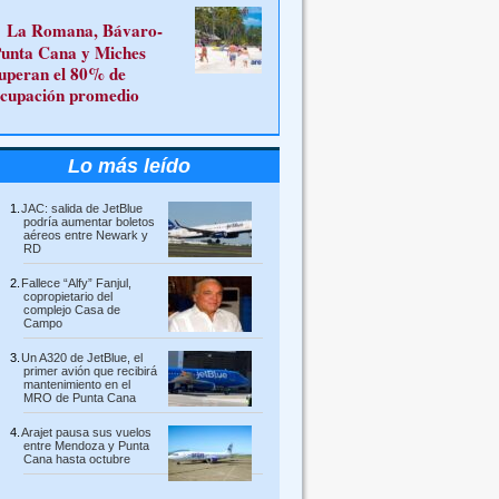
La Romana, Bávaro-
unta Cana y Miches
uperan el 80% de
cupación promedio
Lo más leído
JAC: salida de JetBlue
podría aumentar boletos
aéreos entre Newark y
RD
Fallece “Alfy” Fanjul,
copropietario del
complejo Casa de
Campo
Un A320 de JetBlue, el
primer avión que recibirá
mantenimiento en el
MRO de Punta Cana
Arajet pausa sus vuelos
entre Mendoza y Punta
Cana hasta octubre