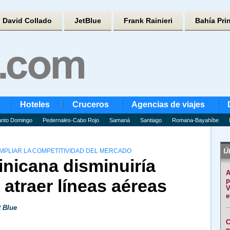
David Collado
JetBlue
Frank Rainieri
Bahía Pri
Hoteles
Cruceros
Agencias de viajes
nto Domingo
Pedernales-Cabo Rojo
Samaná
Santiago
Romana-Bayahíbe
Úl
MPLIAR LA COMPETITIVIDAD DEL MERCADO
nicana disminuiría
A
atraer líneas aéreas
p
V
e
t Blue
C
n