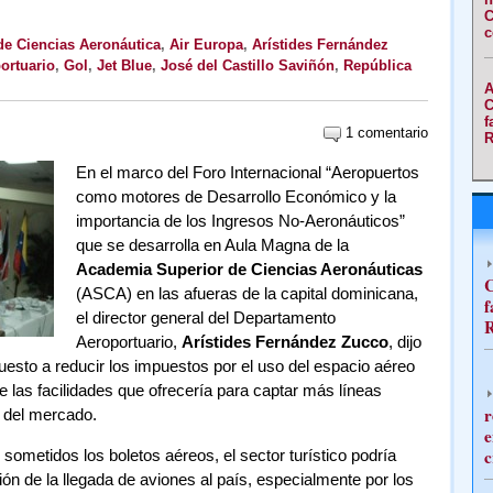
C
c
e Ciencias Aeronáutica
,
Air Europa
,
Arístides Fernández
ortuario
,
Gol
,
Jet Blue
,
José del Castillo Saviñón
,
República
A
C
f
1 comentario
R
En el marco del Foro Internacional “Aeropuertos
como motores de Desarrollo Económico y la
importancia de los Ingresos No-Aeronáuticos”
que se desarrolla en Aula Magna de la
Academia Superior de Ciencias Aeronáuticas
C
(ASCA) en las afueras de la capital dominicana,
f
el director general del Departamento
R
Aeroportuario,
Arístides Fernández Zucco
, dijo
esto a reducir los impuestos por el uso del espacio aéreo
e las facilidades que ofrecería para captar más líneas
r
d del mercado.
e
c
sometidos los boletos aéreos, el sector turístico podría
ión de la llegada de aviones al país, especialmente por los