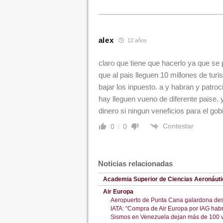
alex
12 años
claro que tiene que hacerlo ya que se
que al pais lleguen 10 millones de tur
bajar los inpuesto. a y habran y patro
hay lleguen vueno de diferente paise.
dinero si ningun veneficios para el gob
Contestar
0
0
Noticias relacionadas
Academia Superior de Ciencias Aeronáuti
Air Europa
Aeropuerto de Punta Cana galardona de
IATA: “Compra de Air Europa por IAG hab
Sismos en Venezuela dejan más de 100 v