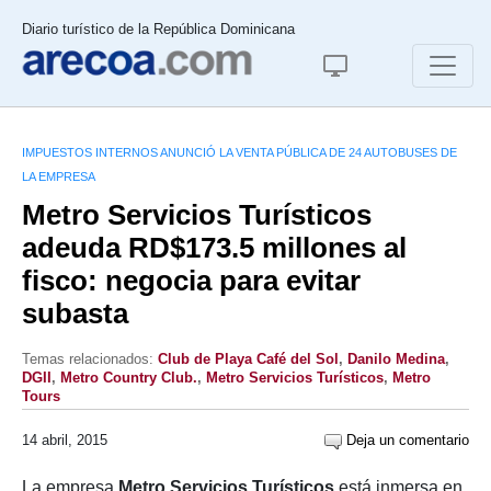
Diario turístico de la República Dominicana
IMPUESTOS INTERNOS ANUNCIÓ LA VENTA PÚBLICA DE 24 AUTOBUSES DE
LA EMPRESA
Metro Servicios Turísticos
adeuda RD$173.5 millones al
fisco: negocia para evitar
subasta
Temas relacionados:
Club de Playa Café del Sol
,
Danilo Medina
,
DGII
,
Metro Country Club.
,
Metro Servicios Turísticos
,
Metro
Tours
14 abril, 2015
Deja un comentario
La empresa
Metro Servicios Turísticos
está inmersa en