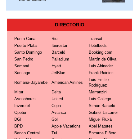
DIRECTORIO
Punta Cana
Riu
Transat
Puerto Plata
Iberostar
Hotelbeds
Santo Domingo
Barceló
Booking.com
San Pedro
Palladium
Martín de Oliva
Samaná
Hyatt
Luis Abinader
Santiago
JetBlue
Frank Rainieri
Luis Emilio
Romana-Bayahíbe
American Airlines
Rodríguez
Mitur
Delta
Marranzini
Asonahores
United
Luis Gallego
Inverotel
Copa
Simón Barceló
Opetur
Avianca
Gabriel Escarrer
DGII
Gol
Miguel Fluxá
BPD
Apple Vacations
Abel Matutes
Banco Central
Tui
Encarna Piñero