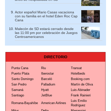
Actor español Mario Casas vacaciona
con su familia en el hotel Eden Roc Cap
Cana
Malecón de SD estará cerrado desde
las 11:00 pm por celebración de Juegos
Centroamericanos
DIRECTORIO
Punta Cana
Riu
Transat
Puerto Plata
Iberostar
Hotelbeds
Santo Domingo
Barceló
Booking.com
San Pedro
Palladium
Martín de Oliva
Samaná
Hyatt
Luis Abinader
Santiago
JetBlue
Frank Rainieri
Luis Emilio
Romana-Bayahíbe
American Airlines
Rodríguez
Mitur
Delta
Marranzini