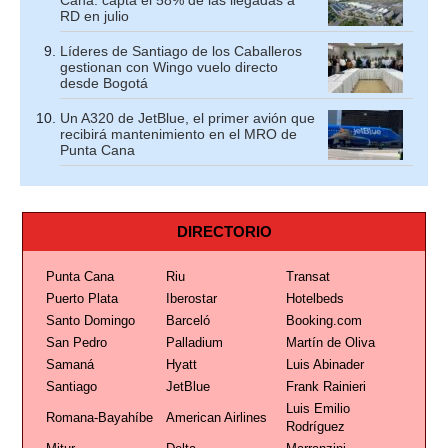
Cana: capta el 58% de las llegadas a
RD en julio
Líderes de Santiago de los Caballeros
gestionan con Wingo vuelo directo
desde Bogotá
Un A320 de JetBlue, el primer avión que
recibirá mantenimiento en el MRO de
Punta Cana
DIRECTORIO
Punta Cana
Riu
Transat
Puerto Plata
Iberostar
Hotelbeds
Santo Domingo
Barceló
Booking.com
San Pedro
Palladium
Martín de Oliva
Samaná
Hyatt
Luis Abinader
Santiago
JetBlue
Frank Rainieri
Luis Emilio
Romana-Bayahíbe
American Airlines
Rodríguez