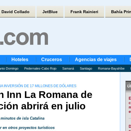
David Collado
JetBlue
Frank Rainieri
Bahía Pri
Hoteles
Cruceros
Agencias de viajes
nto Domingo
Pedernales-Cabo Rojo
Samaná
Santiago
Romana-Bayahíbe
Úl
A INVERSIÓN DE 17 MILLONES DE DÓLARES
en Inn La Romana de
E
ón abrirá en julio
c
m
e
minutos de isla Catalina
D
 en otros proyectos turísticos
c