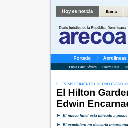
Hoy es noticia
Iberia
Portada
Aerolíneas
Punta Cana-Bávaro
Puerto Plata
Sa
EL ESTABLECIMIENTO HA CONLLEVADO UN
El Hilton Gard
Edwin Encarnaci
El nuevo hotel está ubicado a pocos 
El expelotero no descarta incursionar