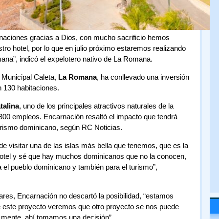
minaciones gracias a Dios, con mucho sacrificio hemos
tro hotel, por lo que en julio próximo estaremos realizando
mana”, indicó el expelotero nativo de La Romana.
o Municipal Caleta,
La Romana
, ha conllevado una inversión
n 130 habitaciones.
talina
, uno de los principales atractivos naturales de la
300 empleos. Encarnación resaltó el impacto que tendrá
urismo dominicano, según RC Noticias.
d de visitar una de las islas más bella que tenemos, que es la
l hotel y sé que hay muchos dominicanos que no la conocen,
 el pueblo dominicano y también para el turismo”,
ares, Encarnación no descartó la posibilidad, “estamos
 este proyecto veremos que otro proyecto se nos puede
a mente, ahí tomamos una decisión”.