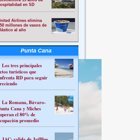
ospitalidad en SD
nited Airlines elimina
50 millones de vasos de
lástico al año
Punta Cana
Los tres principales
etos turísticos que
nfrenta RD para seguir
reciendo
La Romana, Bávaro-
unta Cana y Miches
uperan el 80% de
cupación promedio
JAC: salida de JetBlue