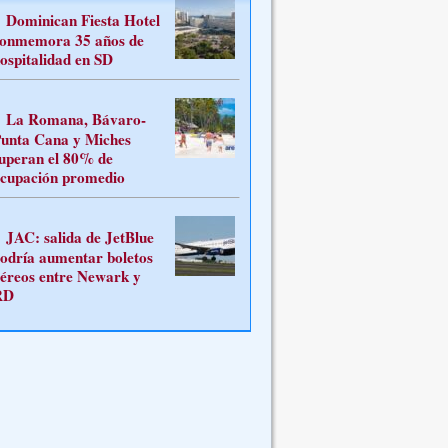
Dominican Fiesta Hotel
onmemora 35 años de
ospitalidad en SD
La Romana, Bávaro-
unta Cana y Miches
uperan el 80% de
cupación promedio
JAC: salida de JetBlue
odría aumentar boletos
éreos entre Newark y
RD