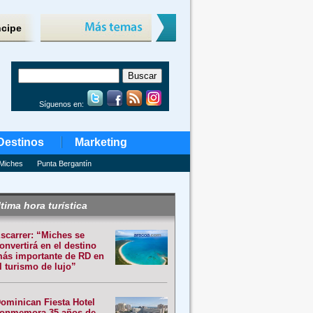
ncipe
Síguenos en:
Destinos
Marketing
Miches
Punta Bergantín
tima hora turística
scarrer: “Miches se
onvertirá en el destino
ás importante de RD en
l turismo de lujo”
ominican Fiesta Hotel
onmemora 35 años de