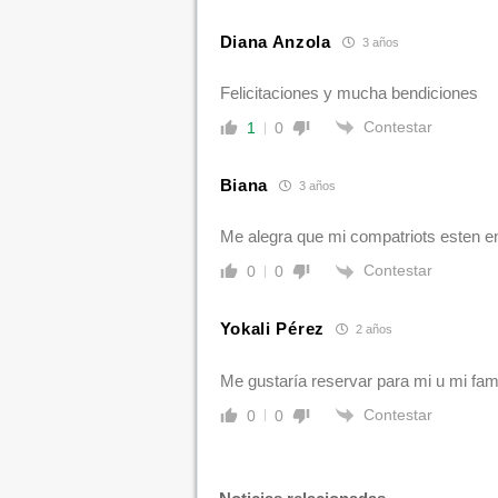
Diana Anzola
3 años
Felicitaciones y mucha bendiciones
Contestar
1
0
Biana
3 años
Me alegra que mi compatriots esten e
Contestar
0
0
Yokali Pérez
2 años
Me gustaría reservar para mi u mi fami
Contestar
0
0