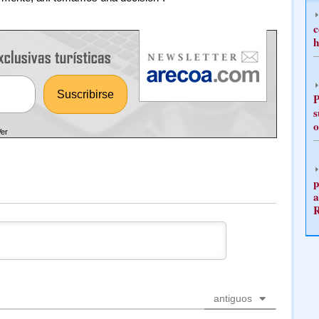
c
h
P
s
o
Ver
p
a
antiguos