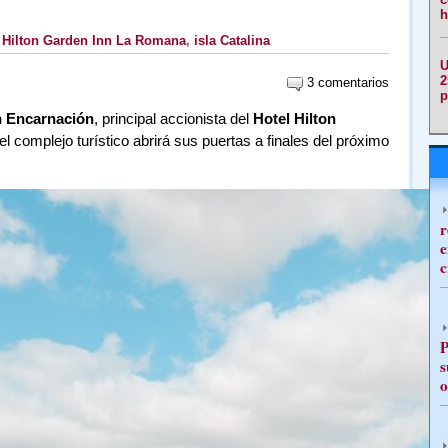
h
,
Hilton Garden Inn La Romana
,
isla Catalina
U
2
3 comentarios
p
 Encarnación
, principal accionista del
Hotel Hilton
el complejo turístico abrirá sus puertas a finales del próximo
r
e
c
P
s
o