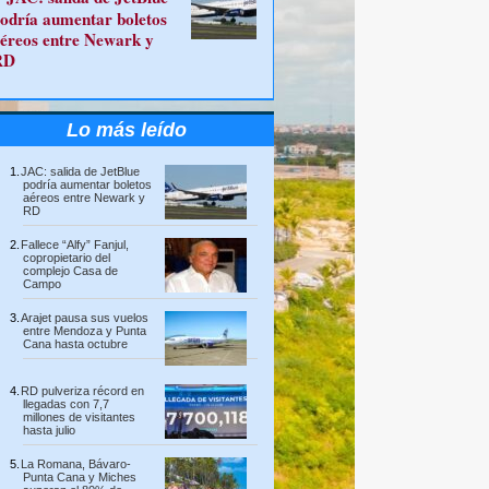
odría aumentar boletos
éreos entre Newark y
RD
Lo más leído
JAC: salida de JetBlue
podría aumentar boletos
aéreos entre Newark y
RD
Fallece “Alfy” Fanjul,
copropietario del
complejo Casa de
Campo
Arajet pausa sus vuelos
entre Mendoza y Punta
Cana hasta octubre
RD pulveriza récord en
llegadas con 7,7
millones de visitantes
hasta julio
La Romana, Bávaro-
Punta Cana y Miches