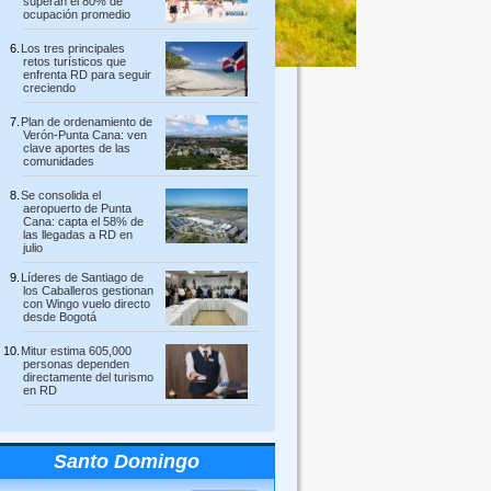
superan el 80% de
ocupación promedio
Los tres principales
retos turísticos que
enfrenta RD para seguir
creciendo
Plan de ordenamiento de
Verón-Punta Cana: ven
clave aportes de las
comunidades
Se consolida el
aeropuerto de Punta
Cana: capta el 58% de
las llegadas a RD en
julio
Líderes de Santiago de
los Caballeros gestionan
con Wingo vuelo directo
desde Bogotá
Mitur estima 605,000
personas dependen
directamente del turismo
en RD
Santo Domingo