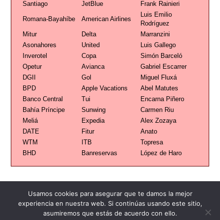
Santiago
JetBlue
Frank Rainieri
Luis Emilio
Romana-Bayahíbe
American Airlines
Rodríguez
Mitur
Delta
Marranzini
Asonahores
United
Luis Gallego
Inverotel
Copa
Simón Barceló
Opetur
Avianca
Gabriel Escarrer
DGII
Gol
Miguel Fluxá
BPD
Apple Vacations
Abel Matutes
Banco Central
Tui
Encarna Piñero
Bahía Príncipe
Sunwing
Carmen Riu
Meliá
Expedia
Alex Zozaya
DATE
Fitur
Anato
WTM
ITB
Topresa
BHD
Banreservas
López de Haro
Usamos cookies para asegurar que te damos la mejor
experiencia en nuestra web. Si continúas usando este sitio,
asumiremos que estás de acuerdo con ello.
Publicidad
Redacción
Contacto