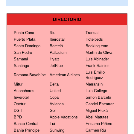
DIRECTORIO
Punta Cana
Riu
Transat
Puerto Plata
Iberostar
Hotelbeds
Santo Domingo
Barceló
Booking.com
San Pedro
Palladium
Martín de Oliva
Samaná
Hyatt
Luis Abinader
Santiago
JetBlue
Frank Rainieri
Luis Emilio
Romana-Bayahíbe
American Airlines
Rodríguez
Mitur
Delta
Marranzini
Asonahores
United
Luis Gallego
Inverotel
Copa
Simón Barceló
Opetur
Avianca
Gabriel Escarrer
DGII
Gol
Miguel Fluxá
BPD
Apple Vacations
Abel Matutes
Banco Central
Tui
Encarna Piñero
Bahía Príncipe
Sunwing
Carmen Riu