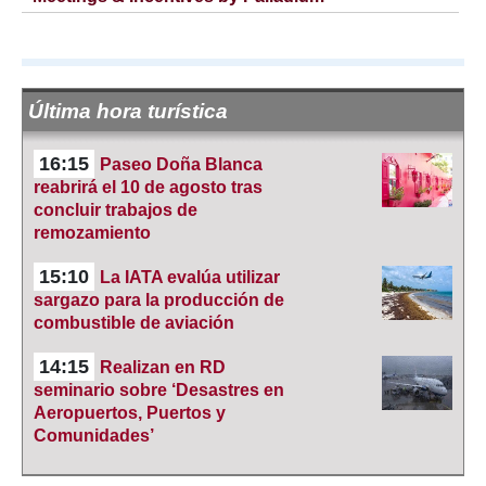
Última hora turística
16:15
Paseo Doña Blanca
reabrirá el 10 de agosto tras
concluir trabajos de
remozamiento
15:10
La IATA evalúa utilizar
sargazo para la producción de
combustible de aviación
14:15
Realizan en RD
seminario sobre ‘Desastres en
Aeropuertos, Puertos y
Comunidades’