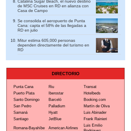
Catalina Sugar Beach, el nuevo destino
de MSC Cruises en RD en alianza con
Casa de Campo
Se consolida el aeropuerto de Punta
Cana: capta el 58% de las llegadas a
RD en julio
Mitur estima 605,000 personas
dependen directamente del turismo en
RD
DIRECTORIO
Punta Cana
Riu
Transat
Puerto Plata
Iberostar
Hotelbeds
Santo Domingo
Barceló
Booking.com
San Pedro
Palladium
Martín de Oliva
Samaná
Hyatt
Luis Abinader
Santiago
JetBlue
Frank Rainieri
Luis Emilio
Romana-Bayahíbe
American Airlines
Rodríguez