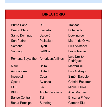
DIRECTORIO
Punta Cana
Riu
Transat
Puerto Plata
Iberostar
Hotelbeds
Santo Domingo
Barceló
Booking.com
San Pedro
Palladium
Martín de Oliva
Samaná
Hyatt
Luis Abinader
Santiago
JetBlue
Frank Rainieri
Luis Emilio
Romana-Bayahíbe
American Airlines
Rodríguez
Mitur
Delta
Marranzini
Asonahores
United
Luis Gallego
Inverotel
Copa
Simón Barceló
Opetur
Avianca
Gabriel Escarrer
DGII
Gol
Miguel Fluxá
BPD
Apple Vacations
Abel Matutes
Banco Central
Tui
Encarna Piñero
Bahía Príncipe
Sunwing
Carmen Riu