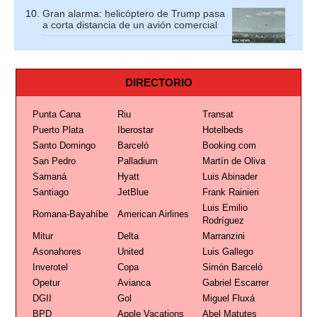
Gran alarma: helicóptero de Trump pasa
a corta distancia de un avión comercial
DIRECTORIO
Punta Cana
Riu
Transat
Puerto Plata
Iberostar
Hotelbeds
Santo Domingo
Barceló
Booking.com
San Pedro
Palladium
Martín de Oliva
Samaná
Hyatt
Luis Abinader
Santiago
JetBlue
Frank Rainieri
Luis Emilio
Romana-Bayahíbe
American Airlines
Rodríguez
Mitur
Delta
Marranzini
Asonahores
United
Luis Gallego
Inverotel
Copa
Simón Barceló
Opetur
Avianca
Gabriel Escarrer
DGII
Gol
Miguel Fluxá
BPD
Apple Vacations
Abel Matutes