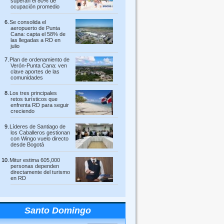
superan el 80% de
ocupación promedio
Se consolida el
aeropuerto de Punta
Cana: capta el 58% de
las llegadas a RD en
julio
Plan de ordenamiento de
Verón-Punta Cana: ven
clave aportes de las
comunidades
Los tres principales
retos turísticos que
enfrenta RD para seguir
creciendo
Líderes de Santiago de
los Caballeros gestionan
con Wingo vuelo directo
desde Bogotá
Mitur estima 605,000
personas dependen
directamente del turismo
en RD
Santo Domingo