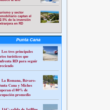
urismo y sector
nmobiliario captan el
2.5% de la inversión
xtranjera en RD
Punta Cana
Los tres principales
etos turísticos que
nfrenta RD para seguir
reciendo
La Romana, Bávaro-
unta Cana y Miches
uperan el 80% de
cupación promedio
JAC: salida de JetBlue