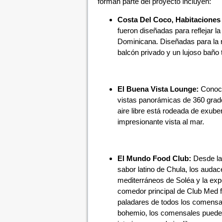
forman parte del proyecto incluyen:
Costa Del Coco, Habitaciones
fueron diseñadas para reflejar l
Dominicana. Diseñadas para la re
balcón privado y un lujoso baño 
El Buena Vista Lounge:
Conoci
vistas panorámicas de 360 ​​grad
aire libre está rodeada de exub
impresionante vista al mar.
El Mundo Food Club:
Desde la 
sabor latino de Chula, los audac
mediterráneos de Soléa y la expe
comedor principal de Club Med f
paladares de todos los comensal
bohemio, los comensales pueden 