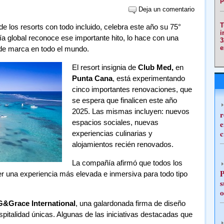
Deja un comentario
T
 de los resorts con todo incluido, celebra este año su 75°
i
ía global reconoce ese importante hito, lo hace con una
3
e
de marca en todo el mundo.
El resort insignia de
Club Med,
en
Punta Cana
, está experimentando
cinco importantes renovaciones, que
se espera que finalicen este año
2025. Las mismas incluyen: nuevos
r
espacios sociales, nuevas
e
c
experiencias culinarias y
alojamientos recién renovados.
La compañía afirmó que todos los
P
r una experiencia más elevada e inmersiva para todo tipo
s
o
&Grace International
, una galardonada firma de diseño
pitalidad únicas. Algunas de las iniciativas destacadas que