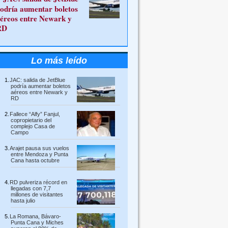
odría aumentar boletos
éreos entre Newark y
RD
Lo más leído
JAC: salida de JetBlue
podría aumentar boletos
aéreos entre Newark y
RD
Fallece “Alfy” Fanjul,
copropietario del
complejo Casa de
Campo
Arajet pausa sus vuelos
entre Mendoza y Punta
Cana hasta octubre
RD pulveriza récord en
llegadas con 7,7
millones de visitantes
hasta julio
La Romana, Bávaro-
Punta Cana y Miches