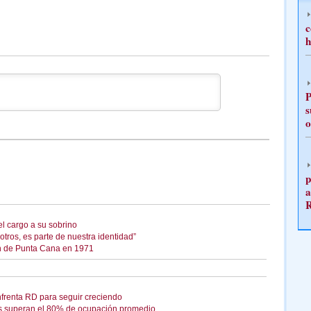
c
h
P
s
o
p
a
el cargo a su sobrino
ros, es parte de nuestra identidad”
ón de Punta Cana en 1971
enfrenta RD para seguir creciendo
 superan el 80% de ocupación promedio