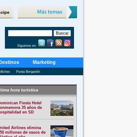
ncipe
Síguenos en:
Destinos
Marketing
Miches
Punta Bergantín
tima hora turística
ominican Fiesta Hotel
onmemora 35 años de
ospitalidad en SD
nited Airlines elimina
50 millones de vasos de
lástico al año