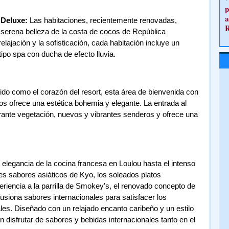
p
a
 Deluxe:
Las habitaciones, recientemente renovadas,
a serena belleza de la costa de cocos de República
lajación y la sofisticación, cada habitación incluye un
tipo spa con ducha de efecto lluvia.
do como el corazón del resort, esta área de bienvenida con
os ofrece una estética bohemia y elegante. La entrada al
erante vegetación, nuevos y vibrantes senderos y ofrece una
elegancia de la cocina francesa en Loulou hasta el intenso
es sabores asiáticos de Kyo, los soleados platos
riencia a la parrilla de Smokey’s, el renovado concepto de
usiona sabores internacionales para satisfacer los
es. Diseñado con un relajado encanto caribeño y un estilo
disfrutar de sabores y bebidas internacionales tanto en el