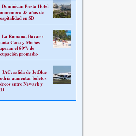
Dominican Fiesta Hotel
onmemora 35 años de
ospitalidad en SD
La Romana, Bávaro-
unta Cana y Miches
uperan el 80% de
cupación promedio
JAC: salida de JetBlue
odría aumentar boletos
éreos entre Newark y
RD