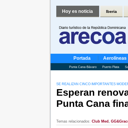
Hoy es noticia
Iberia
Portada
Aerolíneas
Punta Cana-Bávaro
Puerto Plata
Sa
SE REALIZAN CINCO IMPORTANTES MODE
Esperan renova
Punta Cana fina
Temas relacionados:
Club Med
,
GG&Grace 