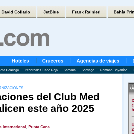
David Collado
JetBlue
Frank Rainieri
Bahía Pri
Hoteles
Cruceros
Agencias de viajes
nto Domingo
Pedernales-Cabo Rojo
Samaná
Santiago
Romana-Bayahíbe
Úl
RNIZACIONES
ciones del Club Med
D
licen este año 2025
c
h
U
International
,
Punta Cana
2
p