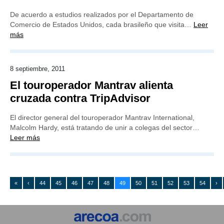
De acuerdo a estudios realizados por el Departamento de
Comercio de Estados Unidos, cada brasileño que visita…
Leer
más
8 septiembre, 2011
El touroperador Mantrav alienta
cruzada contra TripAdvisor
El director general del touroperador Mantrav International,
Malcolm Hardy, está tratando de unir a colegas del sector…
Leer más
«
‹
44
45
46
47
48
49
50
51
52
53
54
›