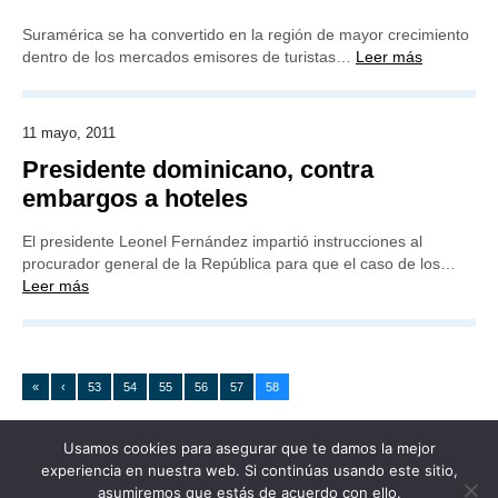
Suramérica se ha convertido en la región de mayor crecimiento
dentro de los mercados emisores de turistas…
Leer más
11 mayo, 2011
Presidente dominicano, contra
embargos a hoteles
El presidente Leonel Fernández impartió instrucciones al
procurador general de la República para que el caso de los…
Leer más
«
‹
53
54
55
56
57
58
Usamos cookies para asegurar que te damos la mejor
experiencia en nuestra web. Si continúas usando este sitio,
asumiremos que estás de acuerdo con ello.
Publicidad
Redacción
Contacto