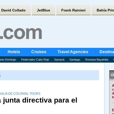
David Collado
JetBlue
Frank Rainieri
Bahía Pri
Hotels
Cruises
Travel Agencies
Destina
nto Domingo
Pedernales-Cabo Rojo
Samaná
Santiago
Romana-Bayahíbe
S
Úl
A
c
d
AGLIA DE COLONIAL TOURS
t
junta directiva para el
E
e