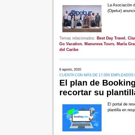
La Asociación 
(Opetur) anunci
Temas relacionados:
Best Day Travel
,
Cla
Go Vacation
,
Manureva Tours
,
María Gra
del Caribe
6 agosto, 2020
CUENTA CON MÁS DE 17.000 EMPLEADOS
El plan de Booking
recortar su planti
El portal de re
plantilla en re