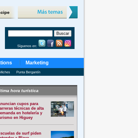
ncipe
Síguenos en:
tions
Marketing
Miches
Punta Bergantín
tima hora turística
nuncian cupos para
arreras técnicas de alta
emanda en hotelería y
urismo en Higuey
scuelas de surf piden
xtender a Playa