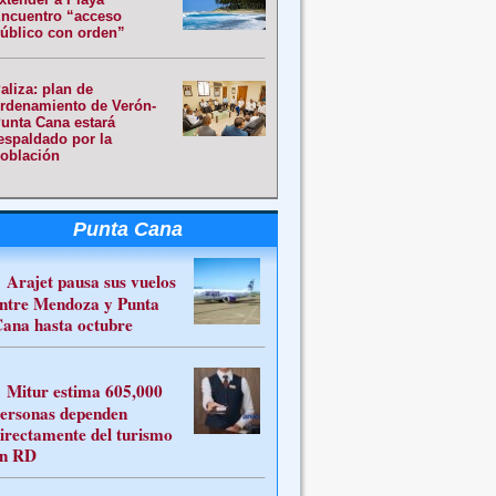
ncuentro “acceso
úblico con orden”
aliza: plan de
rdenamiento de Verón-
unta Cana estará
espaldado por la
oblación
Punta Cana
Arajet pausa sus vuelos
ntre Mendoza y Punta
ana hasta octubre
Mitur estima 605,000
ersonas dependen
irectamente del turismo
n RD