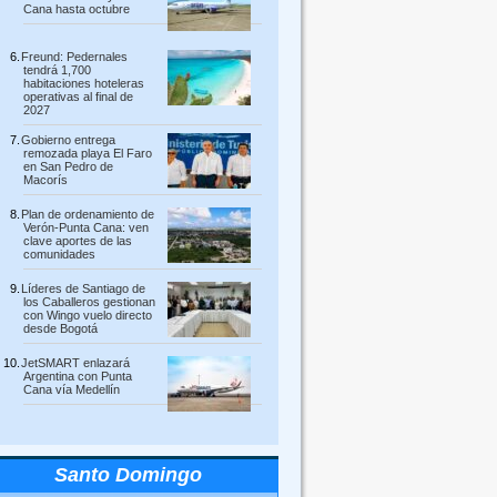
Cana hasta octubre
Freund: Pedernales
tendrá 1,700
habitaciones hoteleras
operativas al final de
2027
Gobierno entrega
remozada playa El Faro
en San Pedro de
Macorís
Plan de ordenamiento de
Verón-Punta Cana: ven
clave aportes de las
comunidades
Líderes de Santiago de
los Caballeros gestionan
con Wingo vuelo directo
desde Bogotá
JetSMART enlazará
Argentina con Punta
Cana vía Medellín
Santo Domingo