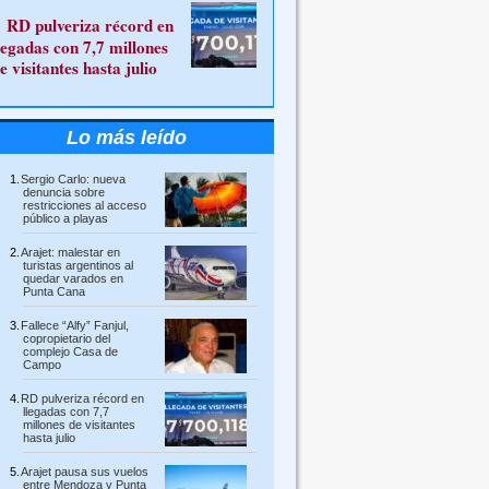
RD pulveriza récord en
legadas con 7,7 millones
e visitantes hasta julio
Lo más leído
Sergio Carlo: nueva
denuncia sobre
restricciones al acceso
público a playas
Arajet: malestar en
turistas argentinos al
quedar varados en
Punta Cana
Fallece “Alfy” Fanjul,
copropietario del
complejo Casa de
Campo
RD pulveriza récord en
llegadas con 7,7
millones de visitantes
hasta julio
Arajet pausa sus vuelos
entre Mendoza y Punta