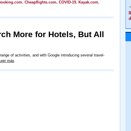
Booking.com
,
Cheapflights.com
,
COVID-19
,
Kayak.com
,
l
d
ch More for Hotels, But All
ange of activities, and with Google introducing several travel-
Leer más