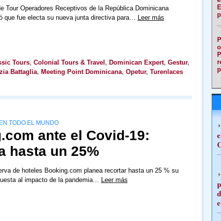
E
de Tour Operadores Receptivos de la República Dominicana
p
ó que fue electa su nueva junta directiva para…
Leer más
P
o
P
r
ssic Tours
,
Colonial Tours & Travel
,
Dominican Expert
,
Gestur
,
p
zia Battaglia
,
Meeting Point Dominicana
,
Opetur
,
Turenlaces
 EN TODO EL MUNDO
.com ante el Covid-19:
e
C
lla hasta un 25%
serva de hoteles Booking.com planea recortar hasta un 25 % su
spuesta al impacto de la pandemia…
Leer más
p
d
e