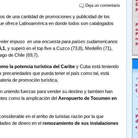
E
Deja un comentario
p
s de una cantidad de promociones y publicidad de los
 que ofrece Latinoamérica en donde todos son catalogados
P
o
P
r
aveler impuso en una encuesta para países sudamericanos
p
6,1
, y superó en el top five a Cuzco (73,8), Medellín (71),
go de Chile (69,7).
mo la potencia turística del Caribe
y Cuba está teniendo
s precariedades que pueda tener el país como tal, está
eria de promoción turística.
e
C
n uniendo fuerzas para vender su destino y tambien han
ntes como la amplicación del
Aeropuerto de Tocumen en
p
nsiderable en el arribo de turistas razón por la que
d
dades de dinero en el
remozamiento de sus instalaciones
e