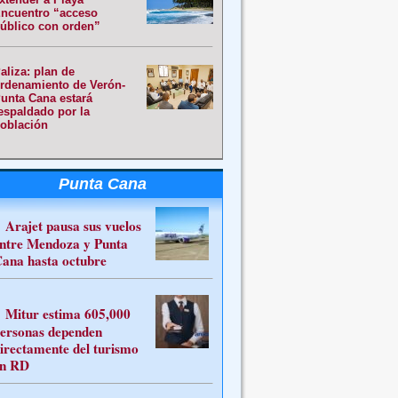
ncuentro “acceso
úblico con orden”
aliza: plan de
rdenamiento de Verón-
unta Cana estará
espaldado por la
oblación
Punta Cana
Arajet pausa sus vuelos
ntre Mendoza y Punta
ana hasta octubre
Mitur estima 605,000
ersonas dependen
irectamente del turismo
n RD