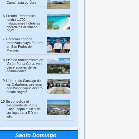
Cana hasta octubre
Freund: Pedernales
tendrá 1,700
habitaciones hoteleras
operativas al final de
2027
Gobierno entrega
remozada playa El Faro
en San Pedro de
Macorís
Plan de ordenamiento de
Verón-Punta Cana: ven
clave aportes de las
comunidades
Líderes de Santiago de
los Caballeros gestionan
con Wingo vuelo directo
desde Bogotá
Se consolida el
aeropuerto de Punta
Cana: capta el 58% de
las llegadas a RD en
julio
Santo Domingo