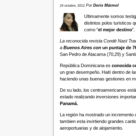
Por
Doris Mármol
24 octubre, 2012
Ultimamente somos testigo
distintos polos turisticos
como “
el mejor destino
”.
La reconocida revista Condé Nast Tr
a
Buenos Aires con
un puntaje de 7
San Pedro de Atacama (70,29) y Santia
República Dominicana es
conocida co
un gran desempeño. Haití dentro de la
haciendo unas buenas gestiones en mat
De su lado, los centroamericanos está
estado realizando inversiones importa
Panamá.
La región ha mostrado un incremento co
tambien esta invirtiendo grandes canti
aeroportuarias y de alojamiento.