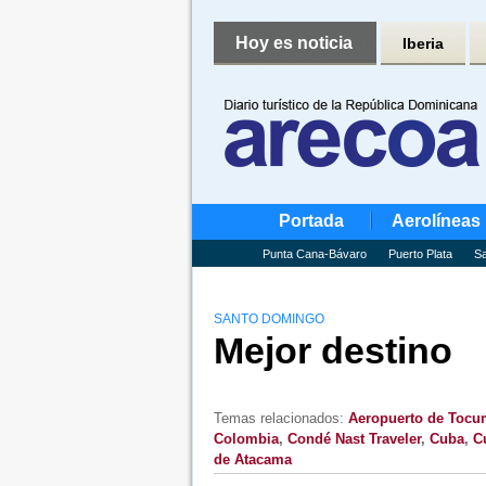
Hoy es noticia
Iberia
Portada
Aerolíneas
Punta Cana-Bávaro
Puerto Plata
Sa
SANTO DOMINGO
Mejor destino
Temas relacionados:
Aeropuerto de Toc
Colombia
,
Condé Nast Traveler
,
Cuba
,
C
de Atacama