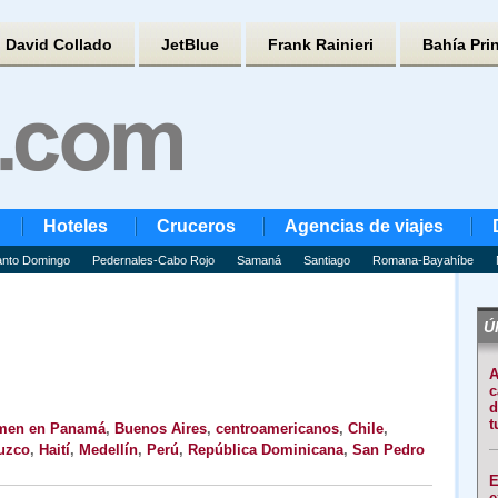
David Collado
JetBlue
Frank Rainieri
Bahía Pri
Hoteles
Cruceros
Agencias de viajes
nto Domingo
Pedernales-Cabo Rojo
Samaná
Santiago
Romana-Bayahíbe
Úl
A
c
d
t
umen en Panamá
,
Buenos Aires
,
centroamericanos
,
Chile
,
uzco
,
Haití
,
Medellín
,
Perú
,
República Dominicana
,
San Pedro
E
e