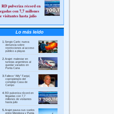
RD pulveriza récord en
legadas con 7,7 millones
e visitantes hasta julio
Lo más leído
Sergio Carlo: nueva
denuncia sobre
restricciones al acceso
público a playas
Arajet: malestar en
turistas argentinos al
quedar varados en
Punta Cana
Fallece “Alfy” Fanjul,
copropietario del
complejo Casa de
Campo
RD pulveriza récord en
llegadas con 7,7
millones de visitantes
hasta julio
Arajet pausa sus vuelos
entre Mendoza y Punta