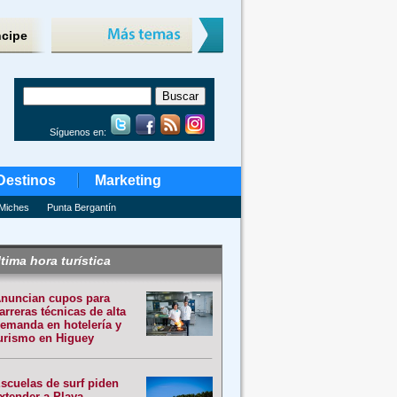
ncipe
Síguenos en:
Destinos
Marketing
Miches
Punta Bergantín
tima hora turística
nuncian cupos para
arreras técnicas de alta
emanda en hotelería y
urismo en Higuey
scuelas de surf piden
xtender a Playa