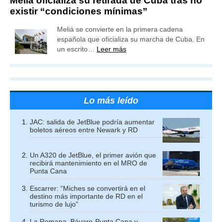
Meliá oficializa su retirada de Cuba tras no
existir “condiciones mínimas”
Meliá se convierte en la primera cadena
española que oficializa su marcha de Cuba. En
un escrito…
Leer más
Lo más leído
JAC: salida de JetBlue podría aumentar
boletos aéreos entre Newark y RD
Un A320 de JetBlue, el primer avión que
recibirá mantenimiento en el MRO de
Punta Cana
Escarrer: “Miches se convertirá en el
destino más importante de RD en el
turismo de lujo”
La Romana, Bávaro-Punta Cana y