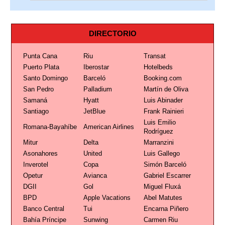
DIRECTORIO
Punta Cana
Riu
Transat
Puerto Plata
Iberostar
Hotelbeds
Santo Domingo
Barceló
Booking.com
San Pedro
Palladium
Martín de Oliva
Samaná
Hyatt
Luis Abinader
Santiago
JetBlue
Frank Rainieri
Luis Emilio
Romana-Bayahíbe
American Airlines
Rodríguez
Mitur
Delta
Marranzini
Asonahores
United
Luis Gallego
Inverotel
Copa
Simón Barceló
Opetur
Avianca
Gabriel Escarrer
DGII
Gol
Miguel Fluxá
BPD
Apple Vacations
Abel Matutes
Banco Central
Tui
Encarna Piñero
Bahía Príncipe
Sunwing
Carmen Riu