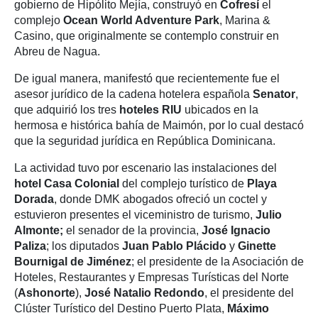
gobierno de Hipólito Mejía, construyó en
Cofresí
el
complejo
Ocean World Adventure Park
, Marina &
Casino, que originalmente se contemplo construir en
Abreu de Nagua.
De igual manera, manifestó que recientemente fue el
asesor jurídico de la cadena hotelera española
Senator
,
que adquirió los tres
hoteles RIU
ubicados en la
hermosa e histórica bahía de Maimón, por lo cual destacó
que la seguridad jurídica en República Dominicana.
La actividad tuvo por escenario las instalaciones del
hotel Casa Colonial
del complejo turístico de
Playa
Dorada
, donde DMK abogados ofreció un coctel y
estuvieron presentes el viceministro de turismo,
Julio
Almonte;
el senador de la provincia,
José Ignacio
Paliza
; los diputados
Juan Pablo Plácido
y
Ginette
Bournigal de Jiménez
; el presidente de la Asociación de
Hoteles, Restaurantes y Empresas Turísticas del Norte
(
Ashonorte
),
José Natalio Redondo
, el presidente del
Clúster Turístico del Destino Puerto Plata,
Máximo