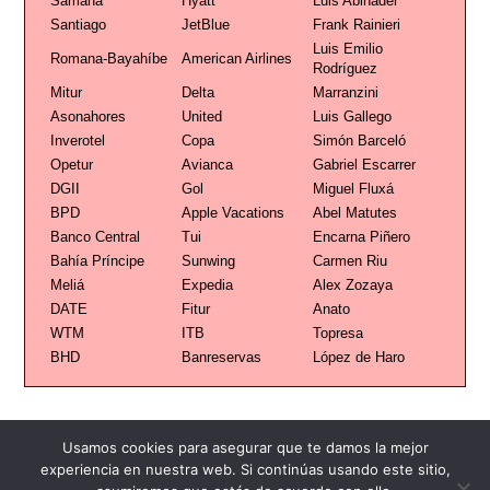
Samaná
Hyatt
Luis Abinader
Santiago
JetBlue
Frank Rainieri
Luis Emilio
Romana-Bayahíbe
American Airlines
Rodríguez
Mitur
Delta
Marranzini
Asonahores
United
Luis Gallego
Inverotel
Copa
Simón Barceló
Opetur
Avianca
Gabriel Escarrer
DGII
Gol
Miguel Fluxá
BPD
Apple Vacations
Abel Matutes
Banco Central
Tui
Encarna Piñero
Bahía Príncipe
Sunwing
Carmen Riu
Meliá
Expedia
Alex Zozaya
DATE
Fitur
Anato
WTM
ITB
Topresa
BHD
Banreservas
López de Haro
Usamos cookies para asegurar que te damos la mejor
experiencia en nuestra web. Si continúas usando este sitio,