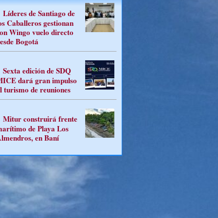
Líderes de Santiago de
os Caballeros gestionan
on Wingo vuelo directo
esde Bogotá
Sexta edición de SDQ
ICE dará gran impulso
l turismo de reuniones
Mitur construirá frente
arítimo de Playa Los
lmendros, en Baní