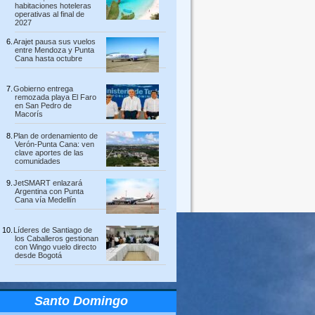
habitaciones hoteleras
operativas al final de
2027
Arajet pausa sus vuelos
entre Mendoza y Punta
Cana hasta octubre
Gobierno entrega
remozada playa El Faro
en San Pedro de
Macorís
Plan de ordenamiento de
Verón-Punta Cana: ven
clave aportes de las
comunidades
JetSMART enlazará
Argentina con Punta
Cana vía Medellín
Líderes de Santiago de
los Caballeros gestionan
con Wingo vuelo directo
desde Bogotá
Santo Domingo