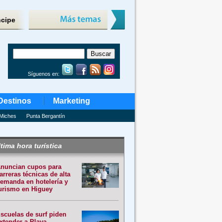
ncipe
Síguenos en:
Destinos
Marketing
Miches
Punta Bergantín
tima hora turística
nuncian cupos para
arreras técnicas de alta
emanda en hotelería y
urismo en Higuey
scuelas de surf piden
xtender a Playa