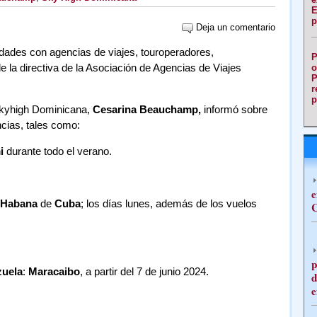
E
p
Deja un comentario
ades con agencias de viajes, touroperadores,
P
 la directiva de la Asociación de Agencias de Viajes
o
P
r
p
 Skyhigh Dominicana,
Cesarina Beauchamp,
informó sobre
cias, tales como:
i
durante todo el verano.
e
 Habana
de
Cuba
; los días lunes, además de los vuelos
C
p
uela
:
Maracaibo
, a partir del 7 de junio 2024.
d
e