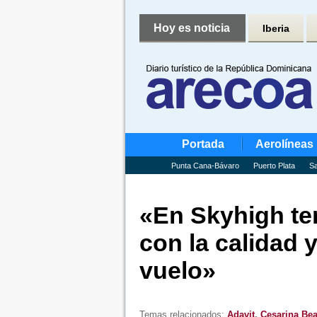
Hoy es noticia
Iberia
Portada
Aerolíneas
Punta Cana-Bávaro
Puerto Plata
Sa
«En Skyhigh t
con la calidad 
vuelo»
Temas relacionados:
Adavit
,
Cesarina Be