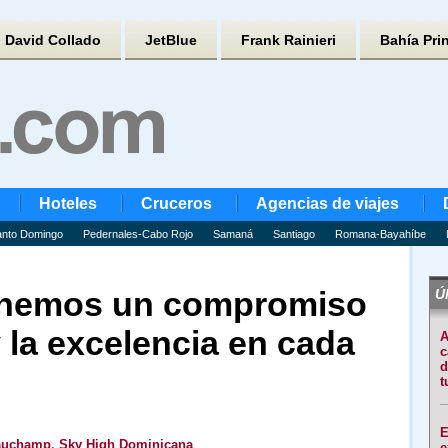
David Collado
JetBlue
Frank Rainieri
Bahía Pri
Hoteles
Cruceros
Agencias de viajes
nto Domingo
Pedernales-Cabo Rojo
Samaná
Santiago
Romana-Bayahíbe
enemos un compromiso
Úl
y la excelencia en cada
A
c
d
t
E
auchamp
,
Sky High Dominicana
e