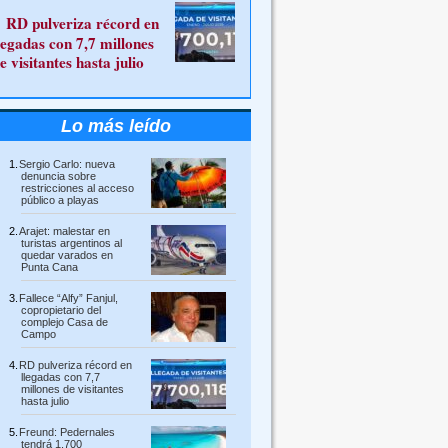
RD pulveriza récord en
legadas con 7,7 millones
e visitantes hasta julio
Lo más leído
Sergio Carlo: nueva
denuncia sobre
restricciones al acceso
público a playas
Arajet: malestar en
turistas argentinos al
quedar varados en
Punta Cana
Fallece “Alfy” Fanjul,
copropietario del
complejo Casa de
Campo
RD pulveriza récord en
llegadas con 7,7
millones de visitantes
hasta julio
Freund: Pedernales
tendrá 1,700