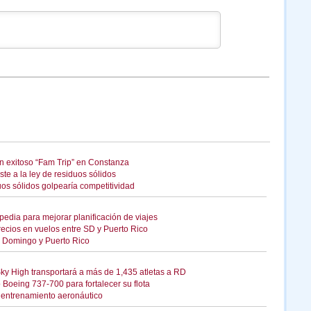
on exitoso “Fam Trip” en Constanza
ste a la ley de residuos sólidos
uos sólidos golpearía competitividad
edia para mejorar planificación de viajes
ecios en vuelos entre SD y Puerto Rico
o Domingo y Puerto Rico
ky High transportará a más de 1,435 atletas a RD
Boeing 737-700 para fortalecer su flota
 entrenamiento aeronáutico