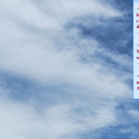
l
c
d
M
a
m
A