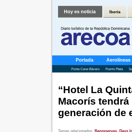
Hoy es noticia
Iberia
Portada
Aerolíneas
Punta Cana-Bávaro
Puerto Plata
Sa
“Hotel La Quin
Macorís tendrá 
generación de 
Temas relacionados:
Banreservas
,
Days 