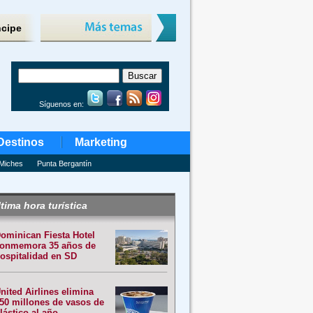
ncipe
Síguenos en:
Destinos
Marketing
Miches
Punta Bergantín
tima hora turística
ominican Fiesta Hotel
onmemora 35 años de
ospitalidad en SD
nited Airlines elimina
50 millones de vasos de
lástico al año