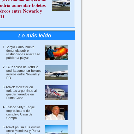
odría aumentar boletos
éreos entre Newark y
RD
Lo más leído
Sergio Carlo: nueva
denuncia sobre
restricciones al acceso
público a playas
JAC: salida de JetBlue
podría aumentar boletos
aéreos entre Newark y
RD
Arajet: malestar en
turistas argentinos al
quedar varados en
Punta Cana
Fallece “Alfy” Fanjul,
copropietario del
complejo Casa de
Campo
Arajet pausa sus vuelos
entre Mendoza y Punta