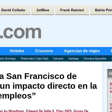
David Collado
JetBlue
Frank Rainieri
Bahía Pri
Hoteles
Cruceros
Agencias de viajes
nto Domingo
Pedernales-Cabo Rojo
Samaná
Santiago
Romana-Bayahíbe
ta San Francisco de
Úl
un impacto directo en la
D
c
h
empleos”
U
2
Inn by Wyndham
,
Edward De Valle II
,
Fitur 2025
,
Grupo De
p