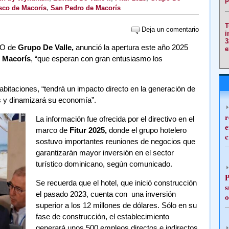
sco de Macorís
,
San Pedro de Macorís
T
Deja un comentario
i
3
O de
Grupo De Valle,
anunció la apertura este año 2025
e
 Macorís
, “que esperan con gran entusiasmo los
bitaciones, “tendrá un impacto directo en la generación de
 y dinamizará su economía”.
r
La información fue ofrecida por el directivo en el
e
marco de
Fitur 2025,
donde el grupo hotelero
c
sostuvo importantes reuniones de negocios que
garantizarán mayor inversión en el sector
turístico dominicano, según comunicado.
P
Se recuerda que el hotel, que inició construcción
s
el pasado 2023, cuenta con una inversión
o
superior a los 12 millones de dólares. Sólo en su
fase de construcción, el establecimiento
generará unos 500 empleos directos e indirectos