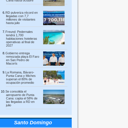
Cana hasta octubre
RD pulveriza récord en
llegadas con 7,7
millones de visitantes
hasta julio
Freund: Pedernales
tendrá 1,700
habitaciones hoteleras
operativas al final de
2027
Gobierno entrega
remozada playa El Faro
en San Pedro de
Macorís
La Romana, Bávaro-
Punta Cana y Miches
superan el 80% de
ocupación promedio
Se consolida el
aeropuerto de Punta
Cana: capta el 58% de
las llegadas a RD en
julio
Santo Domingo