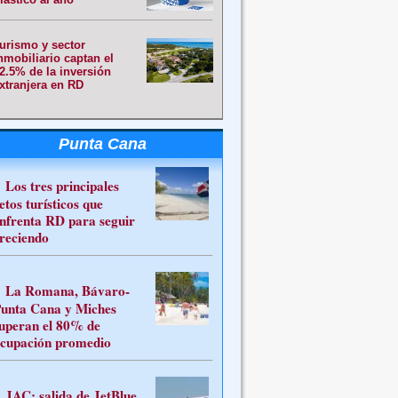
urismo y sector
nmobiliario captan el
2.5% de la inversión
xtranjera en RD
Punta Cana
Los tres principales
etos turísticos que
nfrenta RD para seguir
reciendo
La Romana, Bávaro-
unta Cana y Miches
uperan el 80% de
cupación promedio
JAC: salida de JetBlue