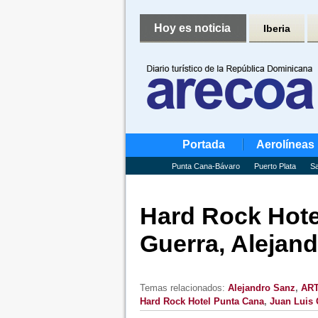
Hoy es noticia
Iberia
Portada
Aerolíneas
Punta Cana-Bávaro
Puerto Plata
Sa
Hard Rock Hotel
Guerra, Alejan
Temas relacionados:
Alejandro Sanz
,
AR
Hard Rock Hotel Punta Cana
,
Juan Luis 