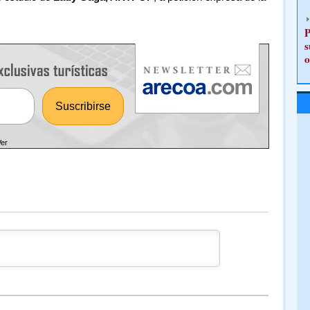
P
s
o
Ver