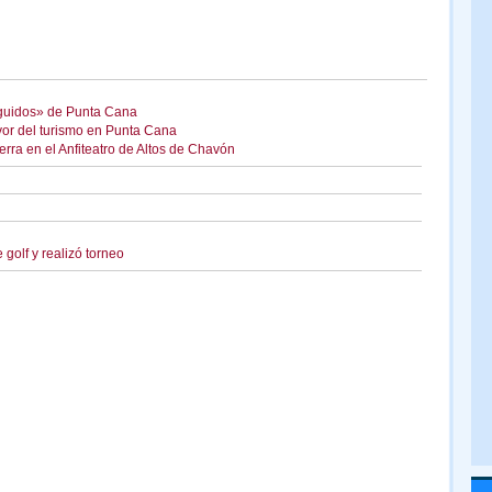
nguidos» de Punta Cana
vor del turismo en Punta Cana
ra en el Anfiteatro de Altos de Chavón
olf y realizó torneo