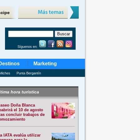
ncipe
Síguenos en:
Destinos
Marketing
Miches
Punta Bergantín
tima hora turística
aseo Doña Blanca
eabrirá el 10 de agosto
ras concluir trabajos de
emozamiento
a IATA evalúa utilizar
argazo para la