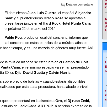
p
Deja un comentario
c
El dominicano
Juan Luis Guerra
, el español
Alejandro
Sanz
y el puertorriqueño
Draco
Rosa
se aprestan a
R
s
presentarse juntos en el
Hard Rock Hotel Punta Cana
A
el próximo 22 de marzo del 2014.
C
Pablo Pou
, productor local del concierto, informó que
«el concierto de estas estrellas de la música latina es
 de hace tiempo, y es una mezcla de géneros muy fuerte. Ahí
C
s de la música hispana se efectuará en el
Campo de Golf
f
l Punta Cana
, en el mismo espacio ya se han presentado
R
día 30 los
Dj’s David Guetta y Calvin Harris
.
 sobre precio de boletas y cuando estarán disponibles,
realizados por esta casa productora, han alabado el nivel
r
e
c
o que se presentará en la discoteca
Oro, el Dj ruso Zedd,
e estudio de
Lady Gaga, ARTPOP
, a petición expresa de la