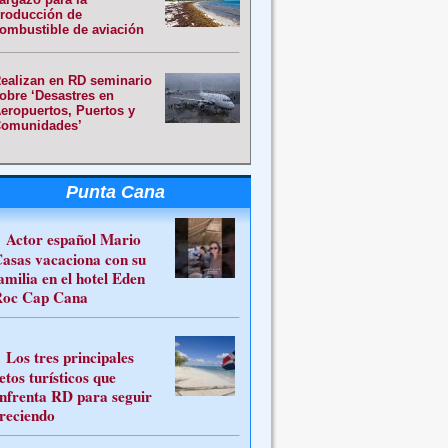
roducción de
ombustible de aviación
ealizan en RD seminario
obre ‘Desastres en
eropuertos, Puertos y
omunidades’
Punta Cana
Actor español Mario
asas vacaciona con su
amilia en el hotel Eden
oc Cap Cana
Los tres principales
etos turísticos que
nfrenta RD para seguir
reciendo