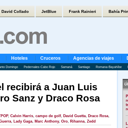
David Collado
JetBlue
Frank Rainieri
Bahía Pri
Hoteles
Cruceros
Agencias de viajes
nto Domingo
Pedernales-Cabo Rojo
Samaná
Santiago
Romana-Bayahíbe
 recibirá a Juan Luis
Úl
dro Sanz y Draco Rosa
P
r
t
r
TPOP
,
Calvin Harris
,
campo de golf
,
David Guetta
,
Draco Rosa
,
Guerra
,
Lady Gaga
,
Marc Anthony
,
Oro
,
Rihanna
,
Zedd
L
s