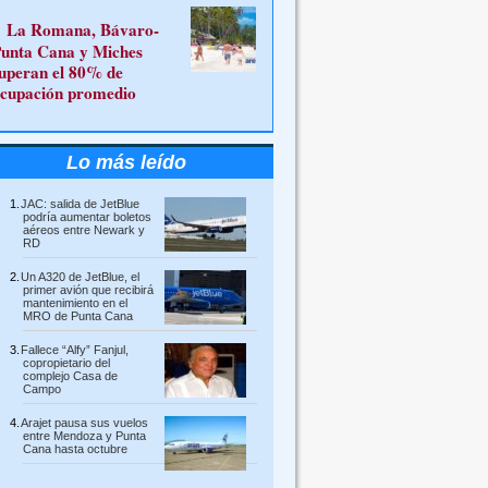
La Romana, Bávaro-
unta Cana y Miches
uperan el 80% de
cupación promedio
Lo más leído
JAC: salida de JetBlue
podría aumentar boletos
aéreos entre Newark y
RD
Un A320 de JetBlue, el
primer avión que recibirá
mantenimiento en el
MRO de Punta Cana
Fallece “Alfy” Fanjul,
copropietario del
complejo Casa de
Campo
Arajet pausa sus vuelos
entre Mendoza y Punta
Cana hasta octubre