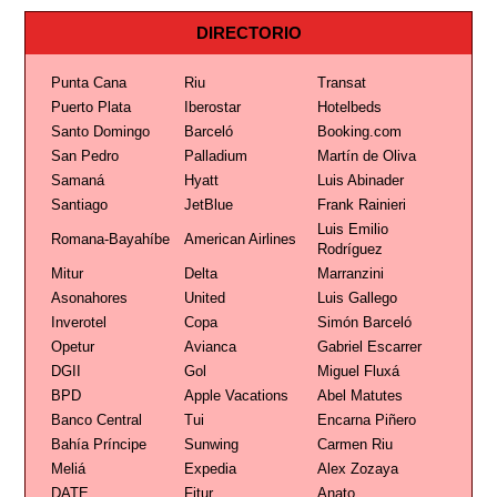
DIRECTORIO
Punta Cana
Riu
Transat
Puerto Plata
Iberostar
Hotelbeds
Santo Domingo
Barceló
Booking.com
San Pedro
Palladium
Martín de Oliva
Samaná
Hyatt
Luis Abinader
Santiago
JetBlue
Frank Rainieri
Luis Emilio
Romana-Bayahíbe
American Airlines
Rodríguez
Mitur
Delta
Marranzini
Asonahores
United
Luis Gallego
Inverotel
Copa
Simón Barceló
Opetur
Avianca
Gabriel Escarrer
DGII
Gol
Miguel Fluxá
BPD
Apple Vacations
Abel Matutes
Banco Central
Tui
Encarna Piñero
Bahía Príncipe
Sunwing
Carmen Riu
Meliá
Expedia
Alex Zozaya
DATE
Fitur
Anato