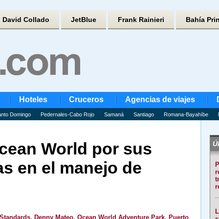
David Collado
JetBlue
Frank Rainieri
Bahía Pri
Hoteles
Cruceros
Agencias de viajes
nto Domingo
Pedernales-Cabo Rojo
Samaná
Santiago
Romana-Bayahíbe
cean World por sus
Úl
as en el manejo de
P
r
t
r
L
l Standards
,
Denny Mateo
,
Ocean World Adventure Park
,
Puerto
s