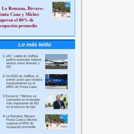
La Romana, Bávaro-
unta Cana y Miches
uperan el 80% de
cupación promedio
Lo más leído
JAC: salida de JetBlue
podría aumentar boletos
aéreos entre Newark y
RD
Un A320 de JetBlue, el
primer avión que recibirá
mantenimiento en el
MRO de Punta Cana
Escarrer: “Miches se
convertirá en el destino
más importante de RD
en el turismo de lujo”
La Romana, Bávaro-
Punta Cana y Miches
superan el 80% de
ocupación promedio