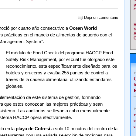
p
c
Deja un comentario
R
oció por cuarto año consecutivo a
Ocean World
s
A
es prácticas en el manejo de alimentos de acuerdo con el
C
Management System”.
El módulo de Food Check del programa HACCP Food
Safety Risk Management, por el cual fue otorgado este
reconocimiento, esta específicamente diseñado para los
hoteles y cruceros y evalúa 255 puntos de control a
C
través de la cadena alimentaria, utilizando estándares
f
globales.
R
plementación de este sistema de gestión, formando
ra que estos conozcan las mejores prácticas y sean
istema. Las auditorías se llevan a cabo mensualmente
r
sistema HACCP opera efectivamente.
e
c
do en la
playa de Cofresí
a solo 10 minutos del centro de la
 restaurantes con una variada selección de opciones para