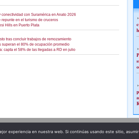
a y conectividad con Suramérica en Anato 2026
 repunte en el turismo de cruceros
c
si Hills en Puerto Plata
h
to tras concluir trabajos de remozamiento
 superan el 80% de ocupación promedio
: capta el 58% de las llegadas a RD en julio
P
s
o
p
a
Publicidad
Redacción
jor experiencia en nuestra web. Si continúas usando este sitio, asumi
ncia legal
Todos los derechos reservados
Grupo Pre