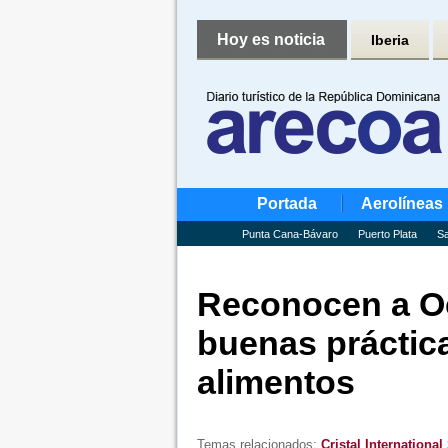
Hoy es noticia
Iberia
Portada
Aerolíneas
Punta Cana-Bávaro
Puerto Plata
Sa
Reconocen a O
buenas práctic
alimentos
Temas relacionados:
Cristal Internationa