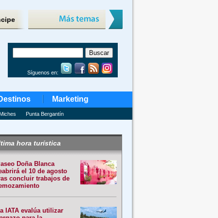
ncipe
Síguenos en:
Destinos
Marketing
Miches
Punta Bergantín
tima hora turística
aseo Doña Blanca
eabrirá el 10 de agosto
ras concluir trabajos de
emozamiento
a IATA evalúa utilizar
argazo para la