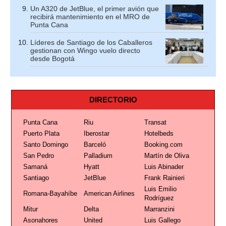
Un A320 de JetBlue, el primer avión que
recibirá mantenimiento en el MRO de
Punta Cana
Líderes de Santiago de los Caballeros
gestionan con Wingo vuelo directo
desde Bogotá
DIRECTORIO
Punta Cana
Riu
Transat
Puerto Plata
Iberostar
Hotelbeds
Santo Domingo
Barceló
Booking.com
San Pedro
Palladium
Martín de Oliva
Samaná
Hyatt
Luis Abinader
Santiago
JetBlue
Frank Rainieri
Luis Emilio
Romana-Bayahíbe
American Airlines
Rodríguez
Mitur
Delta
Marranzini
Asonahores
United
Luis Gallego