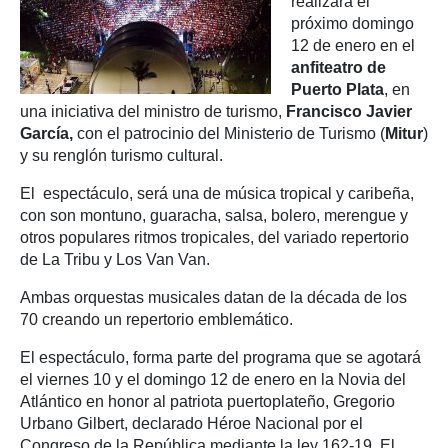
realizará el
próximo domingo
12 de enero en el
anfiteatro de
Puerto Plata
, en
una iniciativa del ministro de turismo,
Francisco Javier
García,
con el patrocinio del Ministerio de Turismo (
Mitur
)
y su renglón turismo cultural.
El espectáculo, será una de música tropical y caribeña,
con son montuno, guaracha, salsa, bolero, merengue y
otros populares ritmos tropicales, del variado repertorio
de La Tribu y Los Van Van.
Ambas orquestas musicales datan de la década de los
70 creando un repertorio emblemático.
El espectáculo, forma parte del programa que se agotará
el viernes 10 y el domingo 12 de enero en la Novia del
Atlántico en honor al patriota puertoplateño, Gregorio
Urbano Gilbert, declarado Héroe Nacional por el
Congreso de la República mediante la ley 162-19. El