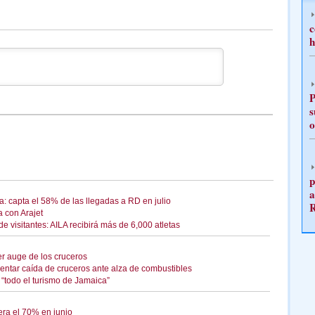
c
h
P
s
o
p
a
: capta el 58% de las llegadas a RD en julio
 con Arajet
 visitantes: AILA recibirá más de 6,000 atletas
er auge de los cruceros
entar caída de cruceros ante alza de combustibles
“todo el turismo de Jamaica”
ra el 70% en junio