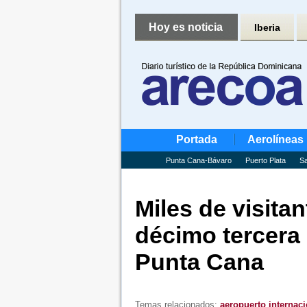
Hoy es noticia
Iberia
Portada
Aerolíneas
Punta Cana-Bávaro
Puerto Plata
Sa
Miles de visitan
décimo tercera 
Punta Cana
Temas relacionados:
aeropuerto internac