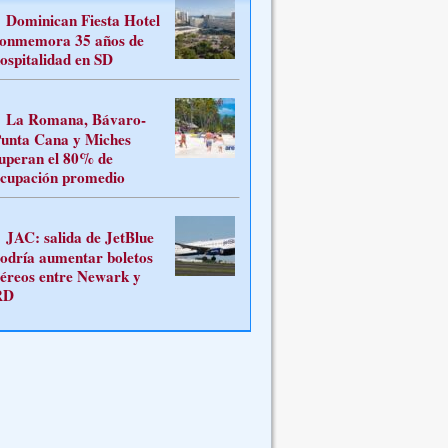
Dominican Fiesta Hotel
onmemora 35 años de
ospitalidad en SD
La Romana, Bávaro-
unta Cana y Miches
uperan el 80% de
cupación promedio
JAC: salida de JetBlue
odría aumentar boletos
éreos entre Newark y
RD