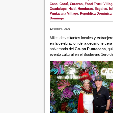
Cana
,
Cotuí
,
Curazao
,
Food Truck Villag
Guadalupe
,
Haití
,
Honduras
,
Ilegales
,
Is
Puntacana Village
,
República Dominica
Domingo
12 febrero, 2020
Miles de visitantes locales y extranjer
en la celebración de la décimo tercera
aniversario del
Grupo Puntacana
, qu
evento cultural en el Boulevard 1ero 