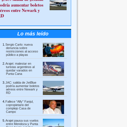
odría aumentar boletos
éreos entre Newark y
RD
Lo más leído
Sergio Carlo: nueva
denuncia sobre
restricciones al acceso
público a playas
Arajet: malestar en
turistas argentinos al
quedar varados en
Punta Cana
JAC: salida de JetBlue
podría aumentar boletos
aéreos entre Newark y
RD
Fallece “Alfy” Fanjul,
copropietario del
complejo Casa de
Campo
Arajet pausa sus vuelos
entre Mendoza y Punta