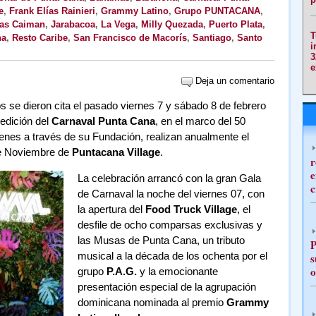
e
,
Frank Elías Rainieri
,
Grammy Latino
,
Grupo PUNTACANA
,
las Caiman
,
Jarabacoa
,
La Vega
,
Milly Quezada
,
Puerto Plata
,
T
na
,
Resto Caribe
,
San Francisco de Macorís
,
Santiago
,
Santo
i
3
e
Deja un comentario
os se dieron cita el pasado viernes 7 y sábado 8 de febrero
 edición del
Carnaval Punta Cana
, en el marco del 50
ienes a través de su Fundación, realizan anualmente el
de Noviembre de
Puntacana Village
.
r
e
La celebración arrancó con la gran Gala
c
de Carnaval la noche del viernes 07, con
la apertura del
Food Truck Village
, el
desfile de ocho comparsas exclusivas y
las Musas de Punta Cana, un tributo
P
musical a la década de los ochenta por el
s
o
grupo
P.A.G.
y la emocionante
presentación especial de la agrupación
dominicana nominada al premio
Grammy