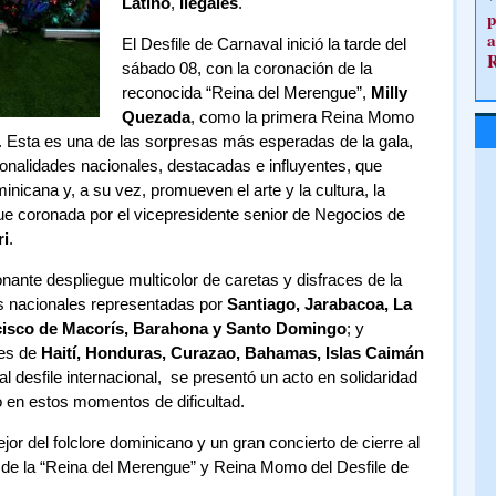
Latino
,
Ilegales
.
p
a
El Desfile de Carnaval inició la tarde del
sábado 08, con la coronación de la
reconocida “Reina del Merengue”,
Milly
Quezada
, como la primera Reina Momo
a. Esta es una de las sorpresas más esperadas de la gala,
sonalidades nacionales, destacadas e influyentes, que
inicana y, a su vez, promueven el arte y la cultura, la
e coronada por el vicepresidente senior de Negocios de
ri
.
nante despliegue multicolor de caretas y disfraces de la
 nacionales representadas por
Santiago, Jarabacoa, La
ncisco de Macorís, Barahona y Santo Domingo
; y
tes de
Haití, Honduras, Curazao, Bahamas, Islas Caimán
al desfile internacional, se presentó un acto en solidaridad
o en estos momentos de dificultad.
or del folclore dominicano y un gran concierto de cierre al
 de la “Reina del Merengue” y Reina Momo del Desfile de