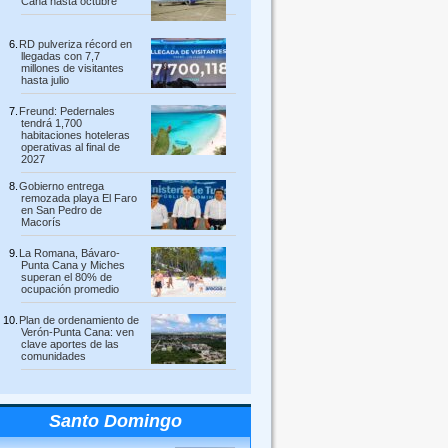
Cana hasta octubre
RD pulveriza récord en
llegadas con 7,7
millones de visitantes
hasta julio
Freund: Pedernales
tendrá 1,700
habitaciones hoteleras
operativas al final de
2027
Gobierno entrega
remozada playa El Faro
en San Pedro de
Macorís
La Romana, Bávaro-
Punta Cana y Miches
superan el 80% de
ocupación promedio
Plan de ordenamiento de
Verón-Punta Cana: ven
clave aportes de las
comunidades
Santo Domingo