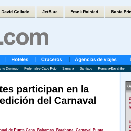
David Collado
JetBlue
Frank Rainieri
Bahía Pri
Hoteles
Cruceros
Agencias de viajes
nto Domingo
Pedernales-Cabo Rojo
Samaná
Santiago
Romana-Bayahíbe
tes participan en la
Úl
edición del Carnaval
D
c
h
U
2
ional de Punta Cana
,
Bahamas
,
Barahona
,
Carnaval Punta
p