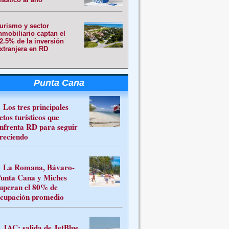
urismo y sector
nmobiliario captan el
2.5% de la inversión
xtranjera en RD
Punta Cana
Los tres principales
etos turísticos que
nfrenta RD para seguir
reciendo
La Romana, Bávaro-
unta Cana y Miches
uperan el 80% de
cupación promedio
JAC: salida de JetBlue