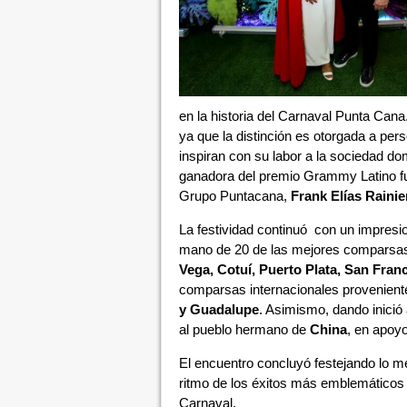
en la historia del Carnaval Punta Can
ya que la distinción es otorgada a per
inspiran con su labor a la sociedad dom
ganadora del premio Grammy Latino fu
Grupo Puntacana,
Frank Elías Rainie
La festividad continuó con un impresio
mano de 20 de las mejores comparsas
Vega, Cotuí, Puerto Plata, San Fra
comparsas internacionales provenien
y Guadalupe
. Asimismo, dando inició 
al pueblo hermano de
China
, en apoy
El encuentro concluyó festejando lo mej
ritmo de los éxitos más emblemáticos
Carnaval.