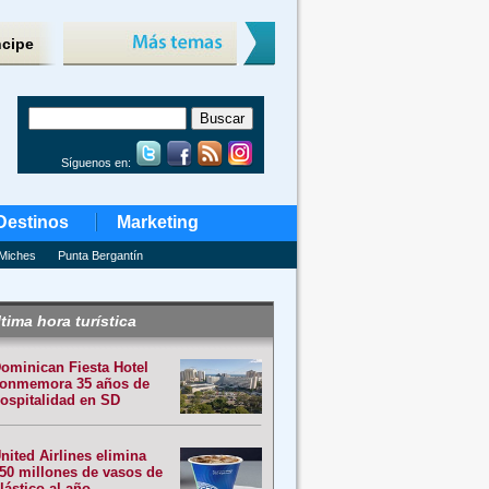
ncipe
Síguenos en:
Destinos
Marketing
Miches
Punta Bergantín
tima hora turística
ominican Fiesta Hotel
onmemora 35 años de
ospitalidad en SD
nited Airlines elimina
50 millones de vasos de
lástico al año