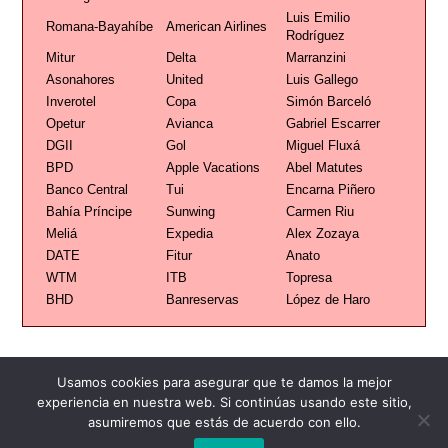
Luis Emilio
Romana-Bayahíbe
American Airlines
Rodríguez
Mitur
Delta
Marranzini
Asonahores
United
Luis Gallego
Inverotel
Copa
Simón Barceló
Opetur
Avianca
Gabriel Escarrer
DGII
Gol
Miguel Fluxá
BPD
Apple Vacations
Abel Matutes
Banco Central
Tui
Encarna Piñero
Bahía Príncipe
Sunwing
Carmen Riu
Meliá
Expedia
Alex Zozaya
DATE
Fitur
Anato
WTM
ITB
Topresa
BHD
Banreservas
López de Haro
Usamos cookies para asegurar que te damos la mejor
experiencia en nuestra web. Si continúas usando este sitio,
asumiremos que estás de acuerdo con ello.
Publicidad
Redacción
Contacto