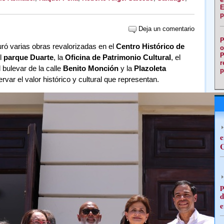
E
p
Deja un comentario
P
ró varias obras revalorizadas en el
Centro Histórico de
o
P
l
parque Duarte
, la
Oficina de Patrimonio Cultural
, el
r
l bulevar de la calle
Benito Monción
y la
Plazoleta
p
rvar el valor histórico y cultural que representan.
e
C
p
d
e