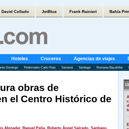
David Collado
JetBlue
Frank Rainieri
Bahía Pri
Hoteles
Cruceros
Agencias de viajes
nto Domingo
Pedernales-Cabo Rojo
Samaná
Santiago
Romana-Bayahíbe
ura obras de
Úl
en el Centro Histórico de
A
c
d
t
E
is Abinader
,
Raquel Peña
,
Roberto Ángel Salcedo
,
Santiago
,
e