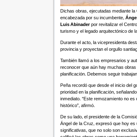
Dichas obras, ejecutadas mediante la 
encabezada por su incumbente,
Ángel
Luis Abinader
por revitalizar el Centr
turismo y el legado arquitectónico de l
Durante el acto, la vicepresidenta dest
provincia y proyectan el orgullo santia
También llamó a los empresarios y aut
reconocer que aún hay muchas obras p
planificación. Debemos seguir trabajand
Peña recordó que desde el inicio del g
prioridad en la planificación, señalan
inmediato. “Este remozamiento no es u
histórico”, afirmó.
De su lado, el presidente de la Comisi
Ángel de la Cruz, expresó que hoy es un
significativas, que no solo son exclusi
calificó las obras como una herramient