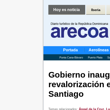
Hoy es noticia
Iberia
Portada
Aerolíneas
Punta Cana-Bávaro
Puerto Plata
Sa
Gobierno inaug
revalorización 
Santiago
Temas relacionados:
Ángel de la Cruz
,
Lu