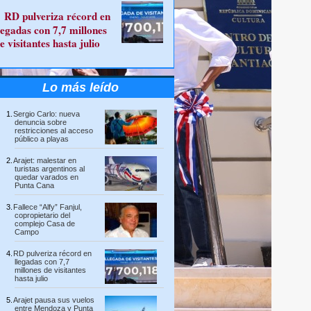
RD pulveriza récord en
legadas con 7,7 millones
e visitantes hasta julio
Lo más leído
Sergio Carlo: nueva
denuncia sobre
restricciones al acceso
público a playas
Arajet: malestar en
turistas argentinos al
quedar varados en
Punta Cana
Fallece “Alfy” Fanjul,
copropietario del
complejo Casa de
Campo
RD pulveriza récord en
llegadas con 7,7
millones de visitantes
hasta julio
Arajet pausa sus vuelos
entre Mendoza y Punta