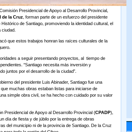
Comisión Presidencial de Apoyo al Desarrollo Provincial,
 de la Cruz
, forman parte de un esfuerzo del presidente
o Histórico de Santiago, promoviendo la identidad cultural, el
a ciudad.
acó que estos trabajos honran las raíces culturales de la
guero.
oridades a seguir presentando proyectos, al tiempo de
endientes. “Santiago necesita más inversión y
o juntos por el desarrollo de la ciudad”.
obierno del presidente Luis Abinader, Santiago fue una
do que muchas obras estaban listas para iniciarse de
na simple obra civil, se ha hecho con cuidado por su valor
ón Presidencial de Apoyo al Desarrollo Provincial (
CPADP
),
 día de fiesta y de júbilo por la entrega de obras
vas del municipio ni de la provincia de Santiago. De la Cruz
a para toda la región del Cibao.