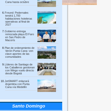
Cana hasta octubre
Freund: Pedernales
tendrá 1,700
habitaciones hoteleras
operativas al final de
2027
Gobierno entrega
remozada playa El Faro
en San Pedro de
Macorís
Plan de ordenamiento de
Verón-Punta Cana: ven
clave aportes de las
comunidades
Líderes de Santiago de
los Caballeros gestionan
con Wingo vuelo directo
desde Bogotá
JetSMART enlazará
Argentina con Punta
Cana vía Medellín
Santo Domingo