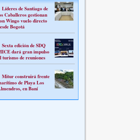
Líderes de Santiago de
os Caballeros gestionan
on Wingo vuelo directo
esde Bogotá
Sexta edición de SDQ
ICE dará gran impulso
l turismo de reuniones
Mitur construirá frente
arítimo de Playa Los
lmendros, en Baní