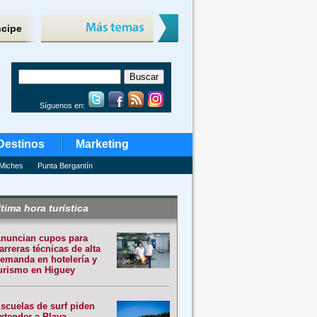
ncipe
Síguenos en:
Destinos
Marketing
Miches
Punta Bergantín
tima hora turística
nuncian cupos para
arreras técnicas de alta
emanda en hotelería y
urismo en Higuey
scuelas de surf piden
xtender a Playa