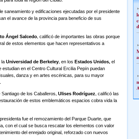
de saneamiento y edificaciones ejecutadas por el presidente
l
an el avance de la provincia para beneficio de sus
c
d
to Ángel Salcedo
, calificó de importantes las obras porque
ltural de estos elementos que hacen representativos a
M
a
 la
Universidad de Berkeley
, en los
Estados Unidos,
el
 estudian en el Centro Cultural Ercilia Pepín puedan
visuales, danza y en artes escénicas, para su mayor
m
.
A
e Santiago de los Caballeros,
Ulises Rodríguez
, calificó las
estauración de estos emblemáticos espacios cobra vida la
epresidenta fue el remozamiento del Parque Duarte, que
a, con el cual se busca rescatar los elementos con valor
ntenimiento del enrejado original, reforzado con nuevos