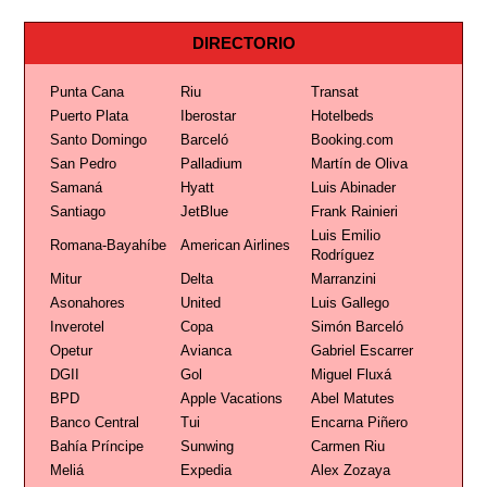
DIRECTORIO
Punta Cana
Riu
Transat
Puerto Plata
Iberostar
Hotelbeds
Santo Domingo
Barceló
Booking.com
San Pedro
Palladium
Martín de Oliva
Samaná
Hyatt
Luis Abinader
Santiago
JetBlue
Frank Rainieri
Luis Emilio
Romana-Bayahíbe
American Airlines
Rodríguez
Mitur
Delta
Marranzini
Asonahores
United
Luis Gallego
Inverotel
Copa
Simón Barceló
Opetur
Avianca
Gabriel Escarrer
DGII
Gol
Miguel Fluxá
BPD
Apple Vacations
Abel Matutes
Banco Central
Tui
Encarna Piñero
Bahía Príncipe
Sunwing
Carmen Riu
Meliá
Expedia
Alex Zozaya