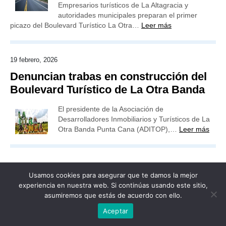
Empresarios turísticos de La Altagracia y
autoridades municipales preparan el primer
picazo del Boulevard Turístico La Otra…
Leer más
19 febrero, 2026
Denuncian trabas en construcción del
Boulevard Turístico de La Otra Banda
El presidente de la Asociación de
Desarrolladores Inmobiliarios y Turísticos de La
Otra Banda Punta Cana (ADITOP),…
Leer más
Usamos cookies para asegurar que te damos la mejor
experiencia en nuestra web. Si continúas usando este sitio,
Publicidad
Redacción
Contacto
asumiremos que estás de acuerdo con ello.
Advertencia legal
Todos los derechos reservados
Aceptar
Grupo Preferente