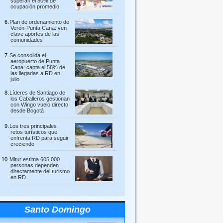
superan el 80% de
ocupación promedio
Plan de ordenamiento de
Verón-Punta Cana: ven
clave aportes de las
comunidades
Se consolida el
aeropuerto de Punta
Cana: capta el 58% de
las llegadas a RD en
julio
Líderes de Santiago de
los Caballeros gestionan
con Wingo vuelo directo
desde Bogotá
Los tres principales
retos turísticos que
enfrenta RD para seguir
creciendo
Mitur estima 605,000
personas dependen
directamente del turismo
en RD
Santo Domingo