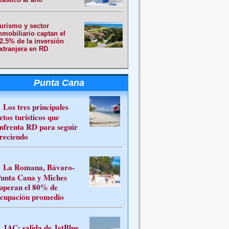
urismo y sector
nmobiliario captan el
2.5% de la inversión
xtranjera en RD
Punta Cana
Los tres principales
etos turísticos que
nfrenta RD para seguir
reciendo
La Romana, Bávaro-
unta Cana y Miches
uperan el 80% de
cupación promedio
JAC: salida de JetBlue