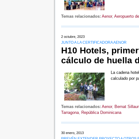
Temas relacionados:
Aenor
,
Aeropuerto d
2 octubre, 2023
JUNTO A LA CERTIFICADORA AENOR
H10 Hotels, primer
cálculo de huella 
La cadena hotel
calculado por p
Temas relacionados:
Aenor
,
Bernat Sillaur
Tarragona
,
República Dominicana
30 enero, 2013
PREVÉN EXTENDER PROYECTO A OTROS P