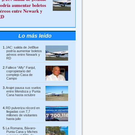
odría aumentar boletos
éreos entre Newark y
RD
Lo más leído
JAC: salida de JetBlue
podría aumentar boletos
aéreos entre Newark y
RD
Fallece “Alfy” Fanjul,
copropietario del
complejo Casa de
Campo
Arajet pausa sus vuelos
entre Mendoza y Punta
Cana hasta octubre
RD pulveriza récord en
llegadas con 7,7
millones de visitantes
hasta julio
La Romana, Bávaro-
Punta Cana y Miches