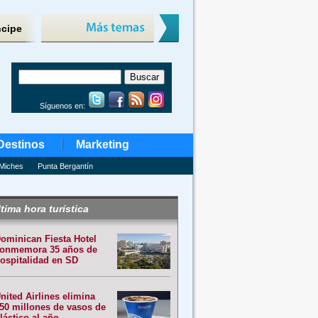
ncipe
Síguenos en:
Destinos
Marketing
Miches
Punta Bergantín
tima hora turística
ominican Fiesta Hotel
onmemora 35 años de
ospitalidad en SD
nited Airlines elimina
50 millones de vasos de
lástico al año