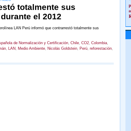
p
estó totalmente sus
a
durante el 2012
erolínea LAN Perú informó que contrarrestó totalmente sus
pañola de Normalización y Certificación
,
Chile
,
CO2
,
Colombia
,
mán
,
LAN
,
Medio Ambiente
,
Nicolás Goldstein
,
Perú
,
reforestación
,