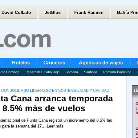
David Collado
JetBlue
Frank Rainieri
Bahía Pri
Hoteles
Cruceros
Agencias de viajes
nto Domingo
Pedernales-Cabo Rojo
Samaná
Santiago
Romana-Bayahíbe
Úl
 CONSOLIDA SU LIDERAZGO EN SOSTENIBILIDAD Y CALIDAD
ta Cana arranca temporada
D
n 8.5% más de vuelos
c
h
nternacional de Punta Cana registra un incremento del 8.5% las
os para la semana del 17…
Leer más
U
2
p