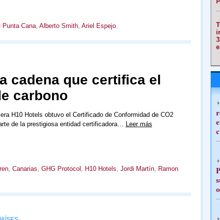
T
e Punta Cana
,
Alberto Smith
,
Ariel Espejo
i
3
e
a cadena que certifica el
de carbono
r
era H10 Hotels obtuvo el Certificado de Conformidad de CO2
e
arte de la prestigiosa entidad certificadora…
Leer más
c
ren
,
Canarias
,
GHG Protocol
,
H10 Hotels
,
Jordi Martín
,
Ramon
P
s
o
AÍSES