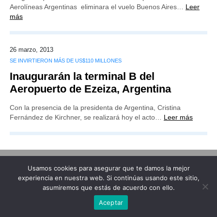
Aerolíneas Argentinas eliminara el vuelo Buenos Aires…
Leer
más
26 marzo, 2013
SE INVIRTIERON MÁS DE US$110 MILLONES
Inaugurarán la terminal B del
Aeropuerto de Ezeiza, Argentina
Con la presencia de la presidenta de Argentina, Cristina
Fernández de Kirchner, se realizará hoy el acto…
Leer más
Usamos cookies para asegurar que te damos la mejor
Publicidad
Redacción
Contacto
experiencia en nuestra web. Si continúas usando este sitio,
asumiremos que estás de acuerdo con ello.
Advertencia legal
Todos los derechos reservados
Grupo Preferente
Aceptar