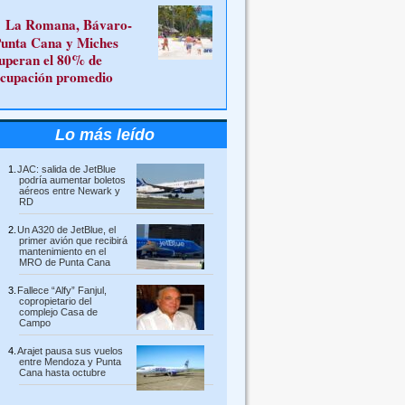
La Romana, Bávaro-
unta Cana y Miches
uperan el 80% de
cupación promedio
Lo más leído
JAC: salida de JetBlue
podría aumentar boletos
aéreos entre Newark y
RD
Un A320 de JetBlue, el
primer avión que recibirá
mantenimiento en el
MRO de Punta Cana
Fallece “Alfy” Fanjul,
copropietario del
complejo Casa de
Campo
Arajet pausa sus vuelos
entre Mendoza y Punta
Cana hasta octubre