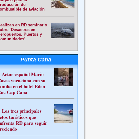
roducción de
ombustible de aviación
ealizan en RD seminario
obre ‘Desastres en
eropuertos, Puertos y
omunidades’
Punta Cana
Actor español Mario
asas vacaciona con su
amilia en el hotel Eden
oc Cap Cana
Los tres principales
etos turísticos que
nfrenta RD para seguir
reciendo