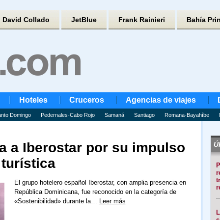
David Collado
JetBlue
Frank Rainieri
Bahía Pri
Hoteles
Cruceros
Agencias de viajes
nto Domingo
Pedernales-Cabo Rojo
Samaná
Santiago
Romana-Bayahíbe
 a Iberostar por su impulso
Úl
turística
P
r
t
El grupo hotelero español Iberostar, con amplia presencia en
r
República Dominicana, fue reconocido en la categoría de
«Sostenibilidad» durante la…
Leer más
L
s