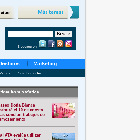
ncipe
Síguenos en:
Destinos
Marketing
Miches
Punta Bergantín
tima hora turística
aseo Doña Blanca
eabrirá el 10 de agosto
ras concluir trabajos de
emozamiento
a IATA evalúa utilizar
argazo para la