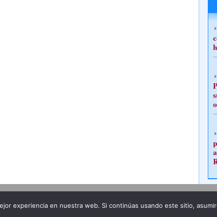
c
h
P
s
o
p
a
Publicidad
Redacción
jor experiencia en nuestra web. Si continúas usando este sitio, asumi
ncia legal
Todos los derechos reservados
Grupo Pre