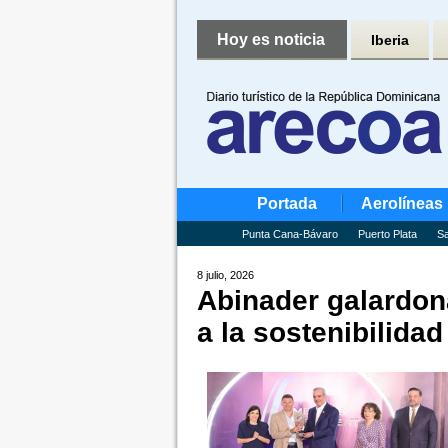
Hoy es noticia
Iberia
Portada
Aerolíneas
Punta Cana-Bávaro
Puerto Plata
Sa
8 julio, 2026
Abinader galardona
a la sostenibilidad 