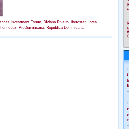
p
c
ricas Investment Forum
,
Biviana Riveiro
,
Iberostar
,
Lorea
R
s
Henriquez
,
ProDominicana
,
República Dominicana
A
C
C
f
R
r
e
c