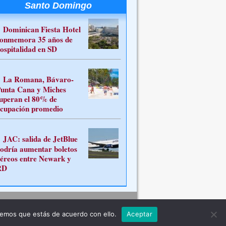
Santo Domingo
Dominican Fiesta Hotel
onmemora 35 años de
ospitalidad en SD
La Romana, Bávaro-
unta Cana y Miches
uperan el 80% de
cupación promedio
JAC: salida de JetBlue
odría aumentar boletos
éreos entre Newark y
RD
Contacto
remos que estás de acuerdo con ello.
Aceptar
ferente