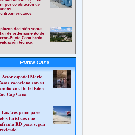
m por celebración de
uegos
entroamericanos
plazan decisión sobre
lan de ordenamiento de
erón-Punta Cana hasta
valuación técnica
Punta Cana
Actor español Mario
asas vacaciona con su
amilia en el hotel Eden
oc Cap Cana
Los tres principales
etos turísticos que
nfrenta RD para seguir
reciendo