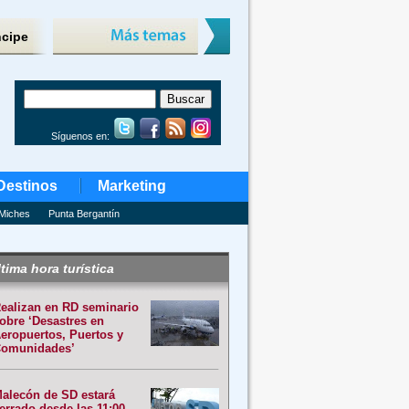
ncipe
Síguenos en:
Destinos
Marketing
Miches
Punta Bergantín
tima hora turística
ealizan en RD seminario
obre ‘Desastres en
eropuertos, Puertos y
omunidades’
alecón de SD estará
errado desde las 11:00