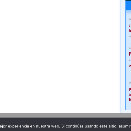
c
h
P
s
o
p
a
Publicidad
Redacción
jor experiencia en nuestra web. Si continúas usando este sitio, asumi
ncia legal
Todos los derechos reservados
Grupo Pre