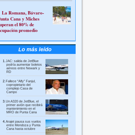
La Romana, Bávaro-
unta Cana y Miches
uperan el 80% de
cupación promedio
Lo más leído
JAC: salida de JetBlue
podría aumentar boletos
aéreos entre Newark y
RD
Fallece “Alfy” Fanjul,
copropietario del
complejo Casa de
Campo
Un A320 de JetBlue, el
primer avión que recibirá
mantenimiento en el
MRO de Punta Cana
Arajet pausa sus vuelos
entre Mendoza y Punta
Cana hasta octubre