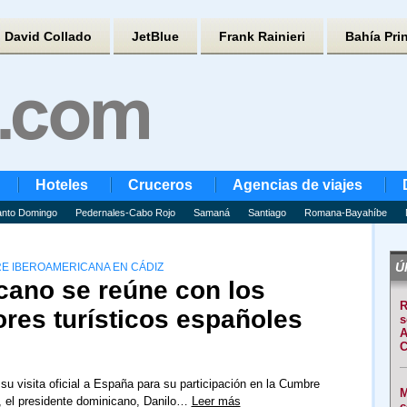
David Collado
JetBlue
Frank Rainieri
Bahía Pri
Hoteles
Cruceros
Agencias de viajes
nto Domingo
Pedernales-Cabo Rojo
Samaná
Santiago
Romana-Bayahíbe
Úl
RE IBEROAMERICANA EN CÁDIZ
cano se reúne con los
R
ores turísticos españoles
s
A
C
su visita oficial a España para su participación en la Cumbre
M
, el presidente dominicano, Danilo…
Leer más
c