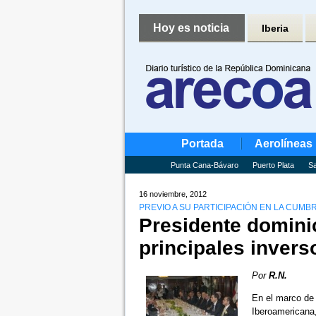
Hoy es noticia
Iberia
Portada
Aerolíneas
Punta Cana-Bávaro
Puerto Plata
Sa
16 noviembre, 2012
PREVIO A SU PARTICIPACIÓN EN LA CUMB
Presidente domini
principales invers
Por
R.N.
En el marco de 
Iberoamericana