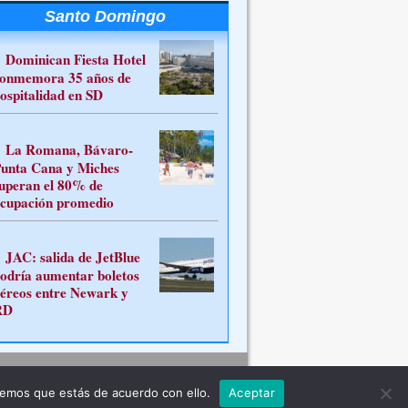
Santo Domingo
Dominican Fiesta Hotel
onmemora 35 años de
ospitalidad en SD
La Romana, Bávaro-
unta Cana y Miches
uperan el 80% de
cupación promedio
JAC: salida de JetBlue
odría aumentar boletos
éreos entre Newark y
RD
Contacto
remos que estás de acuerdo con ello.
Aceptar
ferente