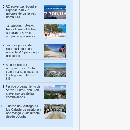
RD pulveriza récord en
llegadas con 7,7
millones de visitantes
hasta julio
La Romana, Bávaro-
Punta Cana y Miches
superan el 80% de
ocupación promedio
Los tres principales
retos turísticos que
enfrenta RD para seguir
creciendo
Se consolida el
aeropuerto de Punta
Cana: capta el 58% de
las llegadas a RD en
julio
Plan de ordenamiento de
Verón-Punta Cana: ven
clave aportes de las
comunidades
Líderes de Santiago de
los Caballeros gestionan
con Wingo vuelo directo
desde Bogotá