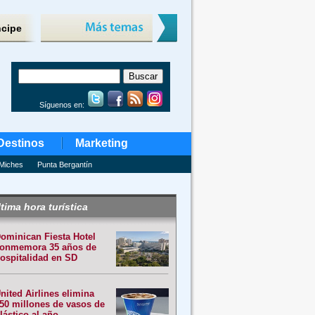
ncipe
Síguenos en:
Destinos
Marketing
Miches
Punta Bergantín
tima hora turística
ominican Fiesta Hotel
onmemora 35 años de
ospitalidad en SD
nited Airlines elimina
50 millones de vasos de
lástico al año