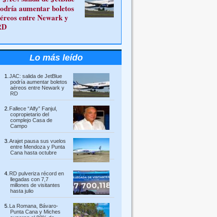
odría aumentar boletos
éreos entre Newark y
RD
Lo más leído
JAC: salida de JetBlue
podría aumentar boletos
aéreos entre Newark y
RD
Fallece “Alfy” Fanjul,
copropietario del
complejo Casa de
Campo
Arajet pausa sus vuelos
entre Mendoza y Punta
Cana hasta octubre
RD pulveriza récord en
llegadas con 7,7
millones de visitantes
hasta julio
La Romana, Bávaro-
Punta Cana y Miches