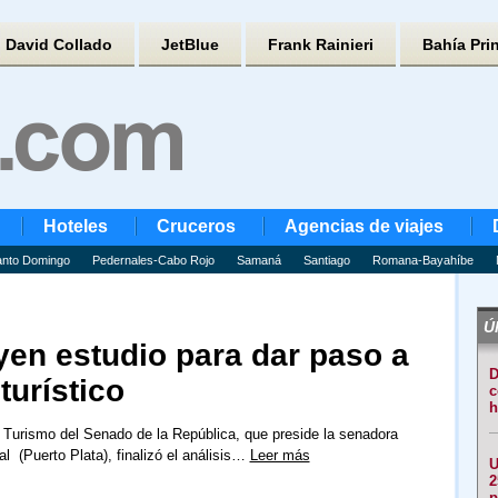
David Collado
JetBlue
Frank Rainieri
Bahía Pri
Hoteles
Cruceros
Agencias de viajes
nto Domingo
Pedernales-Cabo Rojo
Samaná
Santiago
Romana-Bayahíbe
Úl
en estudio para dar paso a
D
turístico
c
h
Turismo del Senado de la República, que preside la senadora
al (Puerto Plata), finalizó el análisis…
Leer más
U
2
p