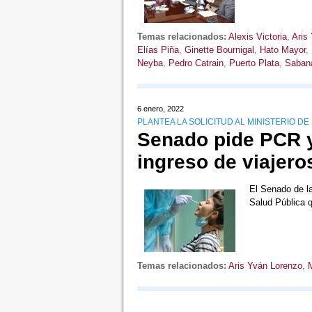
Temas relacionados:
Alexis Victoria
,
Aris
Elías Piña
,
Ginette Bournigal
,
Hato Mayor
,
Neyba
,
Pedro Catrain
,
Puerto Plata
,
Sabana
6 enero, 2022
PLANTEA LA SOLICITUD AL MINISTERIO DE
Senado pide PCR y
ingreso de viajero
El Senado de la
Salud Pública 
Temas relacionados:
Aris Yván Lorenzo
,
M