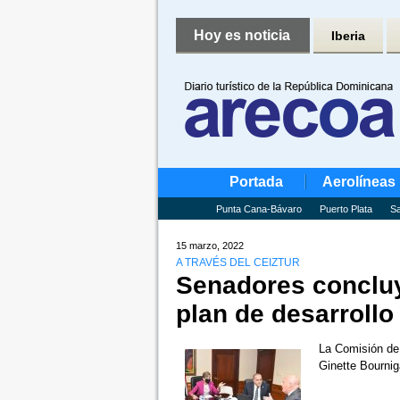
Hoy es noticia
Iberia
Portada
Aerolíneas
Punta Cana-Bávaro
Puerto Plata
Sa
15 marzo, 2022
A TRAVÉS DEL CEIZTUR
Senadores concluy
plan de desarrollo 
La Comisión de 
Ginette Bournig