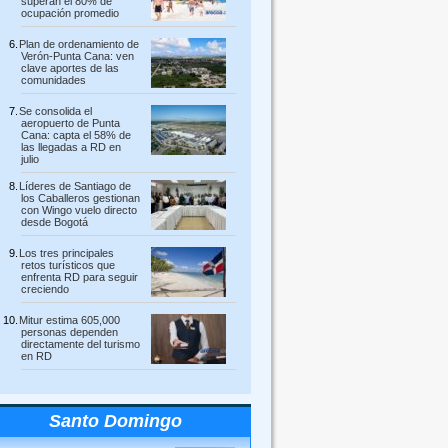
superan el 80% de
ocupación promedio
Plan de ordenamiento de
Verón-Punta Cana: ven
clave aportes de las
comunidades
Se consolida el
aeropuerto de Punta
Cana: capta el 58% de
las llegadas a RD en
julio
Líderes de Santiago de
los Caballeros gestionan
con Wingo vuelo directo
desde Bogotá
Los tres principales
retos turísticos que
enfrenta RD para seguir
creciendo
Mitur estima 605,000
personas dependen
directamente del turismo
en RD
Santo Domingo