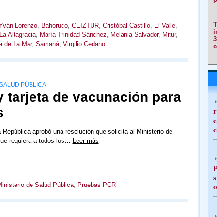
T
 Yván Lorenzo
,
Bahoruco
,
CEIZTUR
,
Cristóbal Castillo
,
El Valle
,
i
La Altagracia
,
María Trinidad Sánchez
,
Melania Salvador
,
Mitur
,
3
 de La Mar
,
Samaná
,
Virgilio Cedano
e
 SALUD PÚBLICA
 tarjeta de vacunación para
s
r
e
c
 República aprobó una resolución que solicita al Ministerio de
que requiera a todos los…
Leer más
P
s
inisterio de Salud Pública
,
Pruebas PCR
o