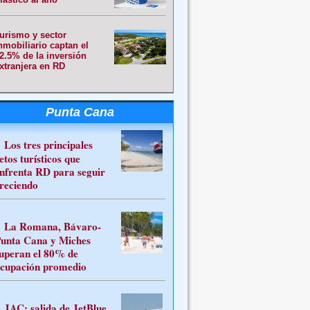
urismo y sector
nmobiliario captan el
2.5% de la inversión
xtranjera en RD
Punta Cana
Los tres principales
etos turísticos que
nfrenta RD para seguir
reciendo
La Romana, Bávaro-
unta Cana y Miches
uperan el 80% de
cupación promedio
JAC: salida de JetBlue