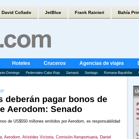
David Collado
JetBlue
Frank Rainieri
Bahía Pri
Hoteles
Cruceros
Agencias de viajes
nto Domingo
Pedernales-Cabo Rojo
Samaná
Santiago
Romana-Bayahíbe
Úl
O”
s deberán pagar bonos de
P
de Aerodom: Senado
r
t
r
onos de US$550 millones emitidos por Aerodom, es responsabilidad
L
a
,
Aerodom
,
Arístides Victoria
,
Comisión Aeroportuaria
,
Daniel
s