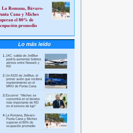
La Romana, Bávaro-
unta Cana y Miches
uperan el 80% de
cupación promedio
Lo más leído
JAC: salida de JetBlue
podría aumentar boletos
aéreos entre Newark y
RD
Un A320 de JetBlue, el
primer avión que recibirá
mantenimiento en el
MRO de Punta Cana
Escarrer: “Miches se
convertirá en el destino
más importante de RD
en el turismo de lujo”
La Romana, Bávaro-
Punta Cana y Miches
superan el 80% de
ocupación promedio