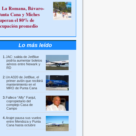
La Romana, Bávaro-
unta Cana y Miches
uperan el 80% de
cupación promedio
Lo más leído
JAC: salida de JetBlue
podría aumentar boletos
aéreos entre Newark y
RD
Un A320 de JetBlue, el
primer avión que recibirá
mantenimiento en el
MRO de Punta Cana
Fallece “Alfy” Fanjul,
copropietario del
complejo Casa de
Campo
Arajet pausa sus vuelos
entre Mendoza y Punta
Cana hasta octubre