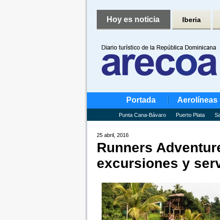
Hoy es noticia
Iberia
Portada
Aerolíneas
Punta Cana-Bávaro
Puerto Plata
Sa
25 abril, 2016
Runners Adventur
excursiones y ser