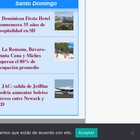
Santo Domingo
Dominican Fiesta Hotel
onmemora 35 años de
ospitalidad en SD
La Romana, Bávaro-
unta Cana y Miches
uperan el 80% de
cupación promedio
JAC: salida de JetBlue
odría aumentar boletos
éreos entre Newark y
RD
Contacto
remos que estás de acuerdo con ello.
Aceptar
ferente