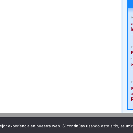
c
h
P
s
o
p
a
Publicidad
Redacción
jor experiencia en nuestra web. Si continúas usando este sitio, asumi
ncia legal
Todos los derechos reservados
Grupo Pre