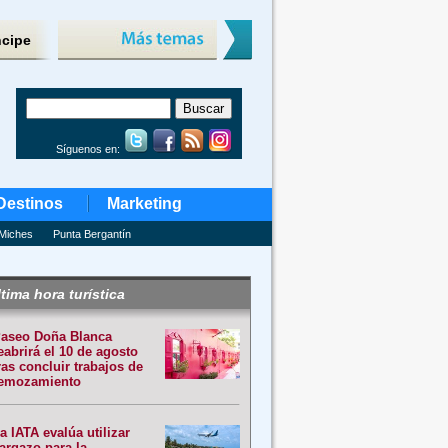
ncipe
Síguenos en:
Destinos
Marketing
Miches
Punta Bergantín
tima hora turística
aseo Doña Blanca
eabrirá el 10 de agosto
ras concluir trabajos de
emozamiento
a IATA evalúa utilizar
argazo para la