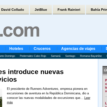
David Collado
JetBlue
Frank Rainieri
Bahía Pri
Hoteles
Cruceros
Agencias de viajes
nto Domingo
Pedernales-Cabo Rojo
Samaná
Santiago
Romana-Bayahíbe
es introduce nuevas
Úl
vicios
P
r
t
El presidente de Runners Adventures, empresa pionera en
r
excursiones de aventura en la República Dominicana, dio a
conocer las nuevas modalidades de excursiones que…
Leer
más
L
s