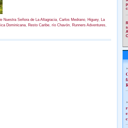
p
c
de Nuestra Señora de La Altagracia
,
Carlos Medrano
,
Higuey
,
La
R
ica Dominicana
,
Resto Caribe
,
río Chavón
,
Runners Adventures
,
s
A
C
C
f
R
r
e
c