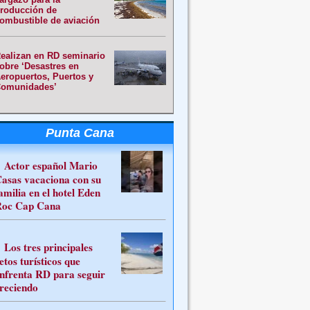
roducción de
ombustible de aviación
ealizan en RD seminario
obre ‘Desastres en
eropuertos, Puertos y
omunidades’
Punta Cana
Actor español Mario
asas vacaciona con su
amilia en el hotel Eden
oc Cap Cana
Los tres principales
etos turísticos que
nfrenta RD para seguir
reciendo