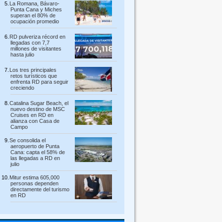
La Romana, Bávaro-
Punta Cana y Miches
superan el 80% de
ocupación promedio
RD pulveriza récord en
llegadas con 7,7
millones de visitantes
hasta julio
Los tres principales
retos turísticos que
enfrenta RD para seguir
creciendo
Catalina Sugar Beach, el
nuevo destino de MSC
Cruises en RD en
alianza con Casa de
Campo
Se consolida el
aeropuerto de Punta
Cana: capta el 58% de
las llegadas a RD en
julio
Mitur estima 605,000
personas dependen
directamente del turismo
en RD