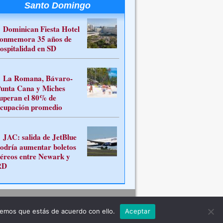
Santo Domingo
Dominican Fiesta Hotel
onmemora 35 años de
ospitalidad en SD
La Romana, Bávaro-
unta Cana y Miches
uperan el 80% de
cupación promedio
JAC: salida de JetBlue
odría aumentar boletos
éreos entre Newark y
RD
Contacto
remos que estás de acuerdo con ello.
Aceptar
ferente