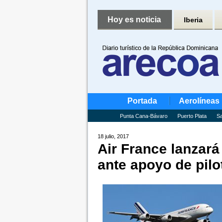
Hoy es noticia
Iberia
Portada
Aerolíneas
Punta Cana-Bávaro
Puerto Plata
Sa
18 julio, 2017
Air France lanzará
ante apoyo de pilo