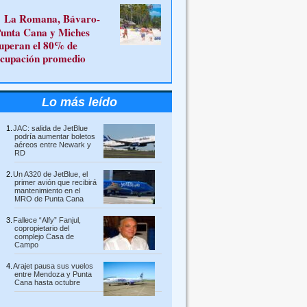
La Romana, Bávaro-
unta Cana y Miches
uperan el 80% de
cupación promedio
Lo más leído
JAC: salida de JetBlue
podría aumentar boletos
aéreos entre Newark y
RD
Un A320 de JetBlue, el
primer avión que recibirá
mantenimiento en el
MRO de Punta Cana
Fallece “Alfy” Fanjul,
copropietario del
complejo Casa de
Campo
Arajet pausa sus vuelos
entre Mendoza y Punta
Cana hasta octubre