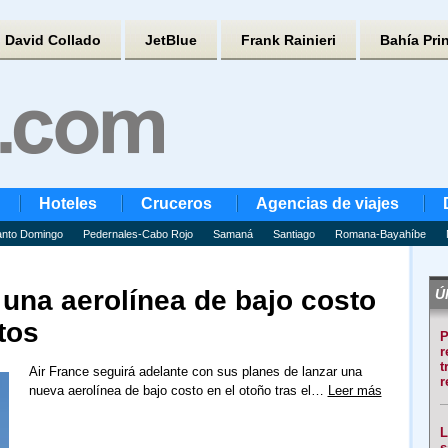
David Collado
JetBlue
Frank Rainieri
Bahía Pri
Hoteles
Cruceros
Agencias de viajes
nto Domingo
Pedernales-Cabo Rojo
Samaná
Santiago
Romana-Bayahíbe
 una aerolínea de bajo costo
Úl
tos
P
r
t
Air France seguirá adelante con sus planes de lanzar una
r
nueva aerolínea de bajo costo en el otoño tras el…
Leer más
L
s