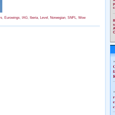
p
c
ys
,
Eurowings
,
IAG
,
Iberia
,
Level
,
Norwegian
,
SNPL
,
Wow
R
s
A
C
C
f
R
r
e
c