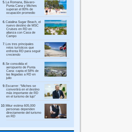
La Romana, Bávaro-
Punta Cana y Miches
superan el 80% de
ocupación promedio
Catalina Sugar Beach, el
nuevo destino de MSC
Cruises en RD en
alianza con Casa de
Campo
Los tres principales
retos turísticos que
enfrenta RD para seguir
creciendo
Se consolida el
aeropuerto de Punta
Cana: capta el 58% de
las llegadas a RD en
julio
Escarrer: “Miches se
convertirá en el destino
más importante de RD
en el turismo de lujo”
Mitur estima 605,000
personas dependen
directamente del turismo
en RD