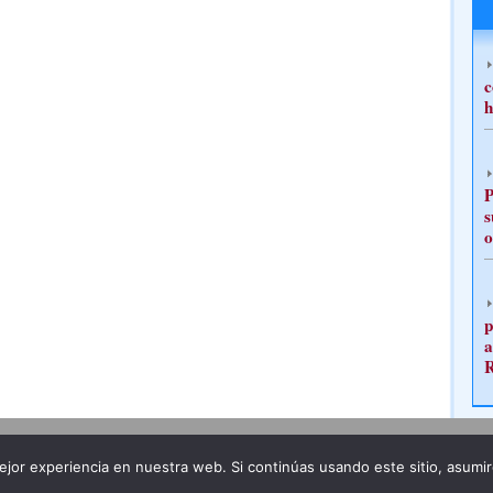
c
h
P
s
o
p
a
Publicidad
Redacción
jor experiencia en nuestra web. Si continúas usando este sitio, asumi
ncia legal
Todos los derechos reservados
Grupo Pre