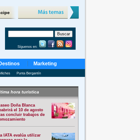
ncipe
Síguenos en:
Destinos
Marketing
Miches
Punta Bergantín
tima hora turística
aseo Doña Blanca
eabrirá el 10 de agosto
ras concluir trabajos de
emozamiento
a IATA evalúa utilizar
argazo para la