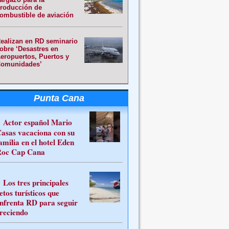
roducción de
ombustible de aviación
ealizan en RD seminario
obre ‘Desastres en
eropuertos, Puertos y
omunidades’
Punta Cana
Actor español Mario
asas vacaciona con su
amilia en el hotel Eden
oc Cap Cana
Los tres principales
etos turísticos que
nfrenta RD para seguir
reciendo