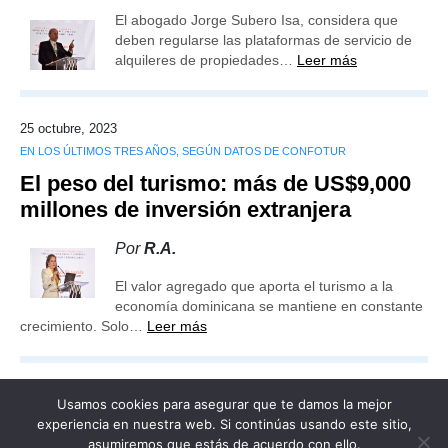
El abogado Jorge Subero Isa, considera que
deben regularse las plataformas de servicio de
alquileres de propiedades…
Leer más
25 octubre, 2023
EN LOS ÚLTIMOS TRES AÑOS, SEGÚN DATOS DE CONFOTUR
El peso del turismo: más de US$9,000
millones de inversión extranjera
Por
R.A.
El valor agregado que aporta el turismo a la
economía dominicana se mantiene en constante
crecimiento. Solo…
Leer más
Usamos cookies para asegurar que te damos la mejor
experiencia en nuestra web. Si continúas usando este sitio,
asumiremos que estás de acuerdo con ello.
Publicidad
Redacción
Contacto