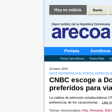
Hoy es noticia
Iberia
Portada
Aerolíneas
Punta Cana-Bávaro
Puerto Plata
Sa
10 enero, 2019
HACE REFERENCIA AL PORTAL ESPECIALIZ
CNBC escoge a Dom
preferidos para via
La cadena de televisión estadounidense CN
preferencias de los vacacionistas…
Leer m
Temas relacionados:
Afar
,
Alemania
,
Bahí