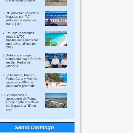
Cana hasta octubre
RD pulveriza récord en
llegadas con 7,7
millones de visitantes
hasta julio
Freund: Pedernales
tendrá 1,700
habitaciones hoteleras
operativas al final de
2027
Gobierno entrega
remozada playa El Faro
en San Pedro de
Macorís
La Romana, Bávaro-
Punta Cana y Miches
superan el 80% de
ocupación promedio
Se consolida el
aeropuerto de Punta
Cana: capta el 58% de
las llegadas a RD en
julio
Santo Domingo