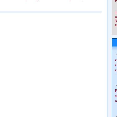
T
i
3
e
r
e
c
P
s
o