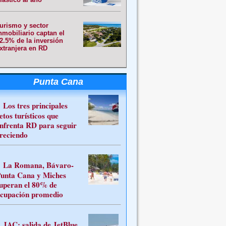
urismo y sector
nmobiliario captan el
2.5% de la inversión
xtranjera en RD
Punta Cana
Los tres principales
etos turísticos que
nfrenta RD para seguir
reciendo
La Romana, Bávaro-
unta Cana y Miches
uperan el 80% de
cupación promedio
JAC: salida de JetBlue