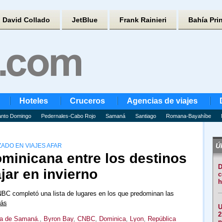
David Collado
JetBlue
Frank Rainieri
Bahía Pri
Hoteles
Cruceros
Agencias de viajes
nto Domingo
Pedernales-Cabo Rojo
Samaná
Santiago
Romana-Bayahíbe
Úl
ADO EN VIAJES AFAR
inicana entre los destinos
D
jar en invierno
c
h
BC completó una lista de lugares en los que predominan las
ás
U
2
a de Samaná.
,
Byron Bay
,
CNBC
,
Dominica
,
Lyon
,
República
p