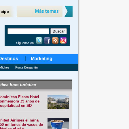
ncipe
Síguenos en:
Destinos
Marketing
Miches
Punta Bergantín
tima hora turística
ominican Fiesta Hotel
onmemora 35 años de
ospitalidad en SD
nited Airlines elimina
50 millones de vasos de
lástico al año