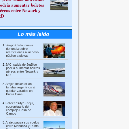
odría aumentar boletos
éreos entre Newark y
RD
Lo más leído
Sergio Carlo: nueva
denuncia sobre
restricciones al acceso
público a playas
JAC: salida de JetBlue
podría aumentar boletos
aéreos entre Newark y
RD
Arajet: malestar en
turistas argentinos al
quedar varados en
Punta Cana
Fallece “Alfy” Fanjul,
copropietario del
complejo Casa de
Campo
Arajet pausa sus vuelos
entre Mendoza y Punta