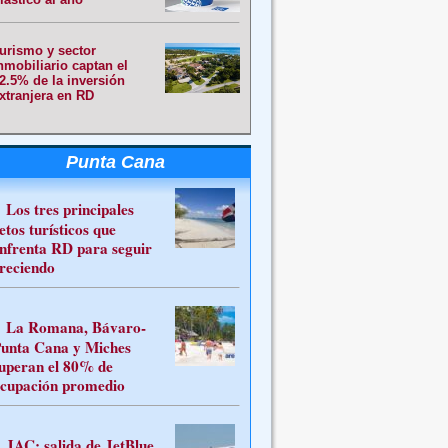
urismo y sector
nmobiliario captan el
2.5% de la inversión
xtranjera en RD
Punta Cana
Los tres principales
etos turísticos que
nfrenta RD para seguir
reciendo
La Romana, Bávaro-
unta Cana y Miches
uperan el 80% de
cupación promedio
JAC: salida de JetBlue