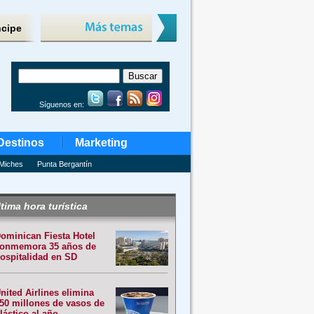
ncipe
Síguenos en:
Destinos
Marketing
Miches
Punta Bergantín
tima hora turística
ominican Fiesta Hotel
onmemora 35 años de
ospitalidad en SD
nited Airlines elimina
50 millones de vasos de
lástico al año