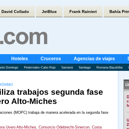
David Collado
JetBlue
Frank Rainieri
Bahía Pri
Hoteles
Cruceros
Agencias de viajes
nto Domingo
Pedernales-Cabo Rojo
Samaná
Santiago
Romana-Bayahíbe
Úl
PRÓXIMO
liza trabajos segunda fase
D
ero Alto-Miches
c
h
caciones (MOPC) trabaja de manera acelerada en la segunda fase
U
2
era Uvero Alto-Miches
,
Consorcio Odebrecht-Sinercon
,
Costa
p