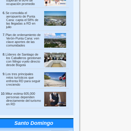
superan el 80% de
ocupación promedio
Se consolida el
aeropuerto de Punta
Cana: capta el 58% de
las llegadas a RD en
julio
Plan de ordenamiento de
Verón-Punta Cana: ven
clave aportes de las
comunidades
Líderes de Santiago de
los Caballeros gestionan
con Wingo vuelo directo
desde Bogotá
Los tres principales
retos turísticos que
enfrenta RD para seguir
creciendo
Mitur estima 605,000
personas dependen
directamente del turismo
en RD
Santo Domingo