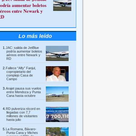
odría aumentar boletos
éreos entre Newark y
RD
Lo más leído
JAC: salida de JetBlue
podría aumentar boletos
aéreos entre Newark y
RD
Fallece “Alfy” Fanjul,
copropietario del
complejo Casa de
Campo
Arajet pausa sus vuelos
entre Mendoza y Punta
Cana hasta octubre
RD pulveriza récord en
llegadas con 7,7
millones de visitantes
hasta julio
La Romana, Bávaro-
Punta Cana y Miches