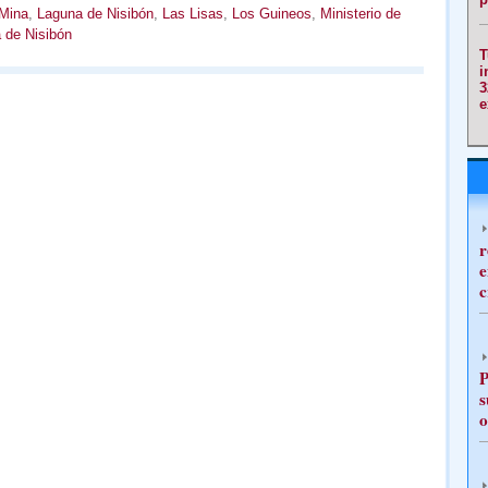
Mina
,
Laguna de Nisibón
,
Las Lisas
,
Los Guineos
,
Ministerio de
 de Nisibón
T
i
3
e
r
e
c
P
s
o