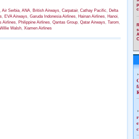
p
c
,
Air Serbia
,
ANA
,
British Airways
,
Carpatair
,
Cathay Pacific
,
Delta
s
,
EVA Airways
,
Garuda Indonesia Airlines
,
Hainan Airlines
,
Hanoi
,
 Airlines
,
Philippine Airlines
,
Qantas Group
,
Qatar Airways
,
Tarom
,
R
Willie Walsh
,
Xiamen Airlines
s
A
C
C
f
R
r
e
c