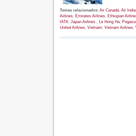
Temas relacionados:
Air Canadá
,
Air India
Airlines
,
Emirates Airlines
,
Ethiopian Airline
IATA
,
Japan Airlines.
,
Le Hong Ha
,
Pegasus
United Airlines
,
Vietnam
,
Vietnam Airlines
,