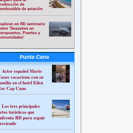
roducción de
ombustible de aviación
ealizan en RD seminario
obre ‘Desastres en
eropuertos, Puertos y
omunidades’
Punta Cana
Actor español Mario
asas vacaciona con su
amilia en el hotel Eden
oc Cap Cana
Los tres principales
etos turísticos que
nfrenta RD para seguir
reciendo