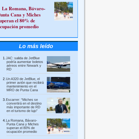
La Romana, Bávaro-
unta Cana y Miches
uperan el 80% de
cupación promedio
Lo más leído
JAC: salida de JetBlue
podría aumentar boletos
aéreos entre Newark y
RD
Un A320 de JetBlue, el
primer avión que recibirá
mantenimiento en el
MRO de Punta Cana
Escarrer: “Miches se
convertirá en el destino
más importante de RD
en el turismo de lujo”
La Romana, Bávaro-
Punta Cana y Miches
superan el 80% de
ocupación promedio