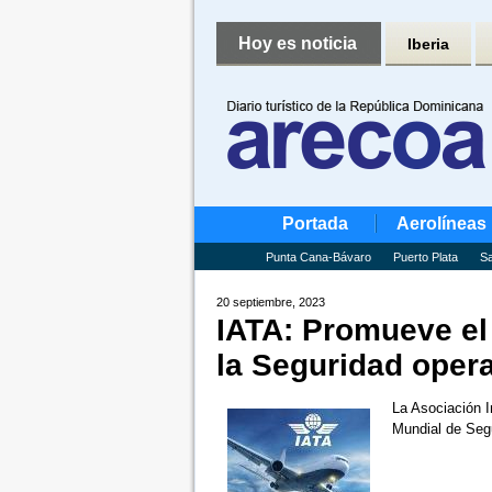
Hoy es noticia
Iberia
Portada
Aerolíneas
Punta Cana-Bávaro
Puerto Plata
Sa
20 septiembre, 2023
IATA: Promueve el
la Seguridad oper
La Asociación I
Mundial de Seg