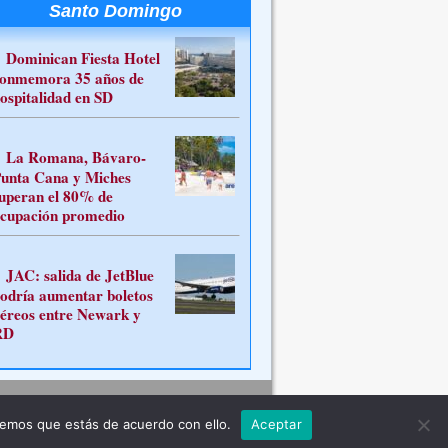
Santo Domingo
Dominican Fiesta Hotel
onmemora 35 años de
ospitalidad en SD
La Romana, Bávaro-
unta Cana y Miches
uperan el 80% de
cupación promedio
JAC: salida de JetBlue
odría aumentar boletos
éreos entre Newark y
RD
Contacto
remos que estás de acuerdo con ello.
Aceptar
ferente