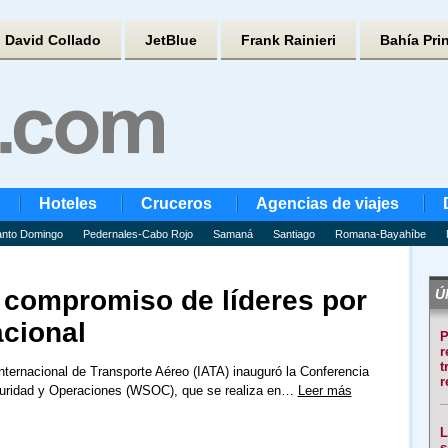
David Collado
JetBlue
Frank Rainieri
Bahía Pri
Hoteles
Cruceros
Agencias de viajes
nto Domingo
Pedernales-Cabo Rojo
Samaná
Santiago
Romana-Bayahíbe
 compromiso de líderes por
Úl
acional
P
r
t
nternacional de Transporte Aéreo (IATA) inauguró la Conferencia
r
uridad y Operaciones (WSOC), que se realiza en…
Leer más
L
s