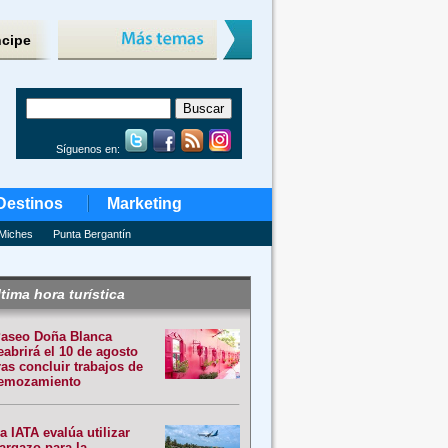
ncipe
Síguenos en:
Destinos
Marketing
Miches
Punta Bergantín
tima hora turística
aseo Doña Blanca
eabrirá el 10 de agosto
ras concluir trabajos de
emozamiento
a IATA evalúa utilizar
argazo para la